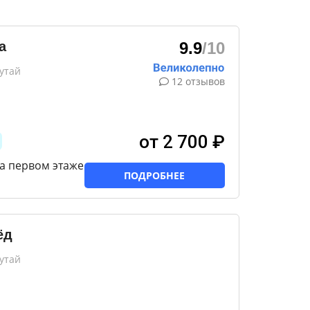
а
9.9
/10
утай
12 отзывов
от 2 700 ₽
а первом этаже
ПОДРОБНЕЕ
ёд
утай