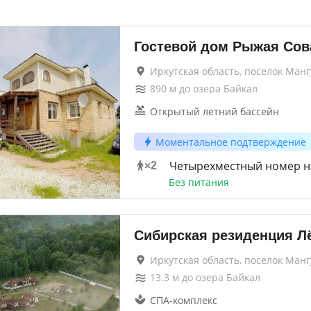
Гостевой дом Рыжая Сов
Иркутская область, поселок Манг
890
м до
озера Байкал
Открытый летний бассейн
Моментальное подтверждение
Четырехместный номер н
×
2
Без питания
Сибирская резиденция Л
Иркутская область, поселок Манг
13.3
м до
озера Байкал
СПА-комплекс