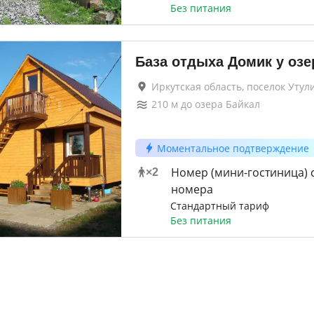
Без питания
База отдыха Домик у озе
Иркутская область, поселок Утул
210
м до
озера Байкал
Моментальное подтверждение
Номер (мини-гостиница) с
×
2
номера
Стандартный тариф
Без питания