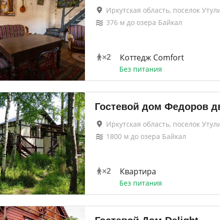
Иркутская область, поселок Утул
376
м до
озера Байкал
Коттедж Comfort
×
2
Без питания
Гостевой дом Федоров д
Иркутская область, поселок Утул
1800
м до
озера Байкал
Квартира
×
2
Без питания