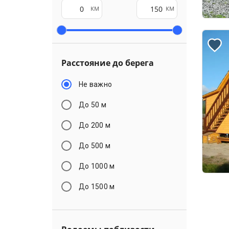
км
км
Расстояние до берега
Не важно
До 50 м
До 200 м
До 500 м
До 1000 м
До 1500 м