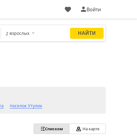
Войти
та
поселок Утулик
Списком
На карте