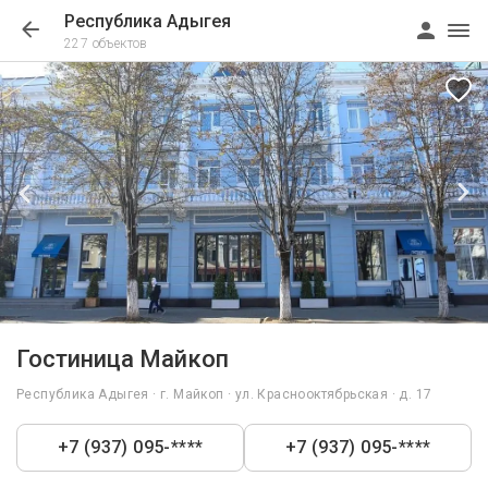
Республика Адыгея
227 объектов
1/34
Гостиница Майкоп
Республика Адыгея · г. Майкоп · ул. Краснооктябрьская · д. 17
+7 (937) 095-****
+7 (937) 095-****