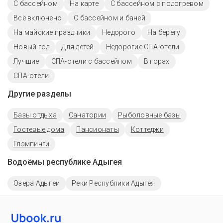
C бассейном
На карте
С бассейном с подогревом
Всё включено
С бассейном и баней
На майские праздники
Недорого
На берегу
Новый год
Для детей
Недорогие СПА-отели
Лучшие
СПА-отели с бассейном
В горах
СПА-отели
Другие разделы
Базы отдыха
Санатории
Рыболовные базы
Гостевые дома
Пансионаты
Коттеджи
Глэмпинги
Водоёмы республике Адыгея
Озера Адыгеи
Реки Республики Адыгея