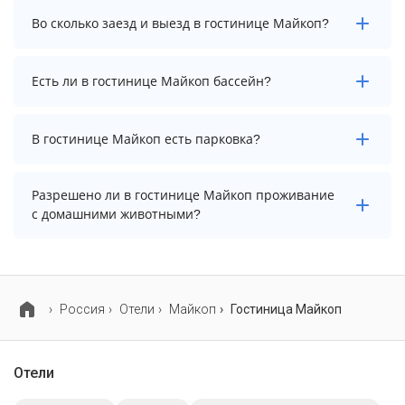
Стоимость проживания в гостинице Майкоп
Во сколько заезд и выезд в гостинице Майкоп?
начинается от 3200 рублей. Чтобы увидеть
актуальные цены на проживание, выберите нужные
даты и количество гостей.
Заезд возможен после 14:00, а выезд необходимо
Есть ли в гостинице Майкоп бассейн?
осуществить до 12:00.
В гостинице Майкоп нет бассейна.
В гостинице Майкоп есть парковка?
В гостинице Майкоп есть парковка, уточните
Разрешено ли в гостинице Майкоп проживание
информацию перед бронированием у менеджера,
с домашними животными?
возможно, услуга оплачивается отдельно.
Проживание с домашними животными разрешено.
Однако, это может оплачиваться дополнительно.
Россия
Отели
Майкоп
Гостиница Майкоп
Отели