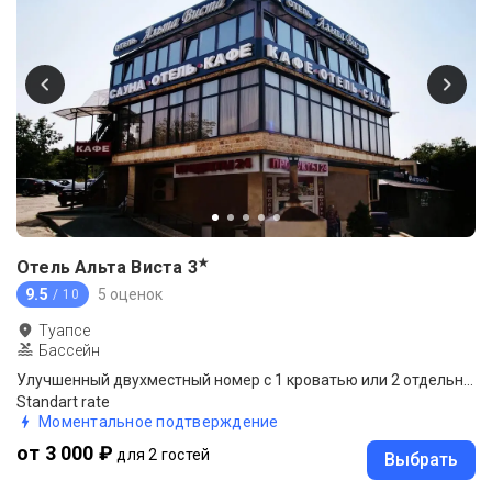
★
Отель Альта Виста
3
9.5
5 оценок
/ 10
Туапсе
Бассейн
Улучшенный двухместный номер с 1 кроватью или 2 отдельными кроватями
Standart rate
Моментальное подтверждение
от 3 000 ₽
для 2 гостей
Выбрать