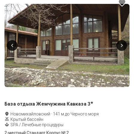
★
База отдыха Жемчужина Кавказа
3
Новомихайловский
·
141
м до
Черного моря
Крытый бассейн
SPA / Лечебные процедуры
2-местный Стандарт Корпус № 2