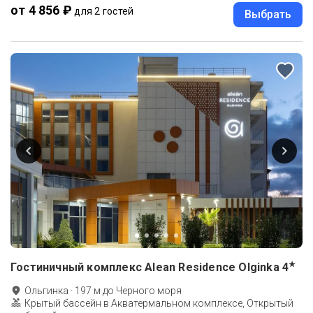
от 4 856 ₽
для 2 гостей
Выбрать
★
Гостиничный комплекс Alean Residence Olginka
4
Ольгинка
·
197
м до
Черного моря
Крытый бассейн в Акватермальном комплексе, Открытый