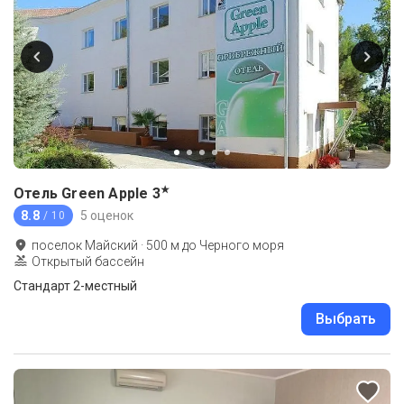
★
Отель Green Apple
3
8.8
5 оценок
/ 10
поселок Майский
·
500
м до
Черного моря
Открытый бассейн
Стандарт 2-местный
Выбрать