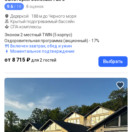
9.6
8 оценок
/ 10
Дедеркой
·
188
м до
Черного моря
Крытый подогреваемый бассейн
СПА-комплексы
Эконом 2-местный TWIN (5 корпус)
Оздоровительная программа (акционный) - 17%
Включен завтрак, обед и ужин
Моментальное подтверждение
от 8 715 ₽
для 2 гостей
Выбрать