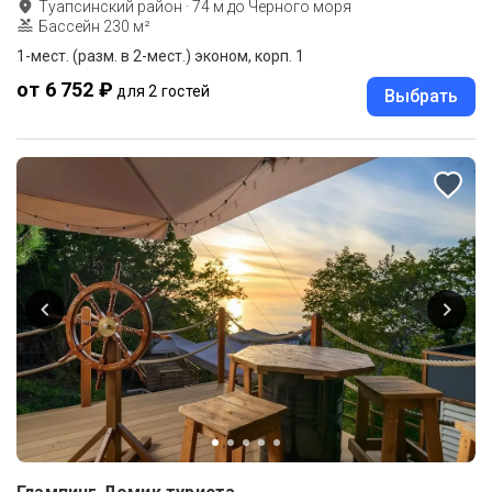
Туапсинский район
·
74
м до
Черного моря
Бассейн 230 м²
1-мест. (разм. в 2-мест.) эконом, корп. 1
от 6 752 ₽
для 2 гостей
Выбрать