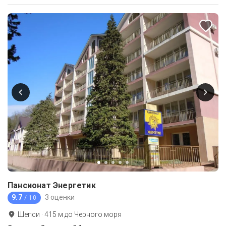
Пансионат Энергетик
9.7
3 оценки
/ 10
Шепси
·
415
м до
Черного моря