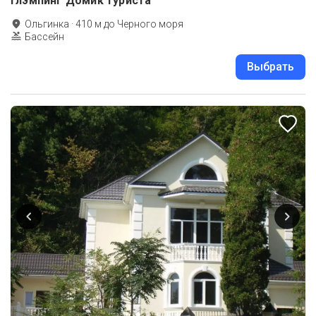
Глэмпинг Домик туриста
Ольгинка
·
410
м до
Черного моря
Бассейн
Выбрать