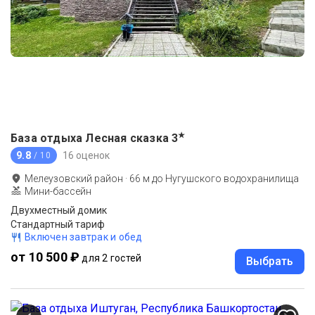
★
База отдыха Лесная сказка
3
9.8
16 оценок
/ 10
Мелеузовский район
·
66
м до
Нугушского водохранилища
Мини-бассейн
Двухместный домик
Стандартный тариф
Включен завтрак и обед
от 10 500 ₽
для 2 гостей
Выбрать