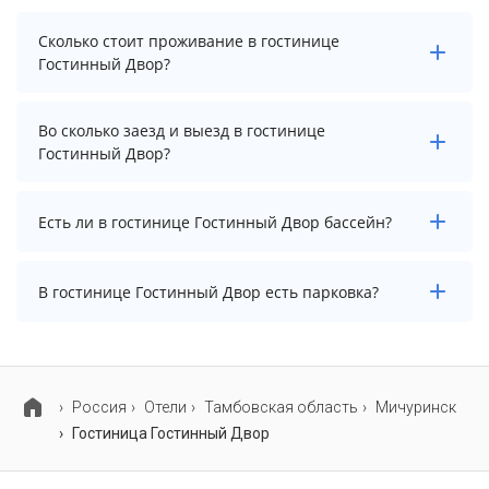
Сколько стоит проживание в гостинице
Гостинный Двор?
Стоимость проживания в гостинице Гостинный Двор
Во сколько заезд и выезд в гостинице
начинается от 5600 рублей. Чтобы увидеть
Гостинный Двор?
актуальные цены на проживание, выберите нужные
даты и количество гостей.
Заезд возможен после 14:00, а выезд необходимо
Есть ли в гостинице Гостинный Двор бассейн?
осуществить до 12:00.
В гостинице Гостинный Двор нет бассейна.
В гостинице Гостинный Двор есть парковка?
В гостинице Гостинный Двор есть парковка, уточните
информацию перед бронированием у менеджера,
возможно, услуга оплачивается отдельно.
Россия
Отели
Тамбовская область
Мичуринск
Гостиница Гостинный Двор