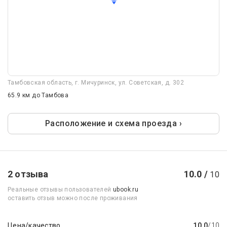
Тамбовская область, г. Мичуринск, ул. Советская, д. 302
65.9 км
до Тамбова
Расположение и схема проезда ›
2 отзыва
10.0 /
10
Реальные отзывы пользователей
ubook.ru
оставить отзыв можно после проживания
Цена/качество
10.0
/10