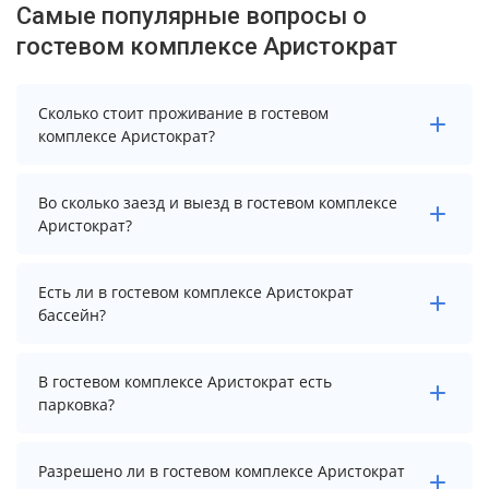
Самые популярные вопросы о
гостевом комплексе Аристократ
Сколько стоит проживание в гостевом
комплексе Аристократ?
Стоимость проживания в гостевом комплексе
Во сколько заезд и выезд в гостевом комплексе
Аристократ начинается от 3367 рублей. Чтобы
Аристократ?
увидеть актуальные цены на проживание, выберите
нужные даты и количество гостей.
Заезд возможен после 12:00, а выезд необходимо
Есть ли в гостевом комплексе Аристократ
осуществить до 14:00.
бассейн?
В гостевом комплексе Аристократ нет бассейна.
В гостевом комплексе Аристократ есть
парковка?
В гостевом комплексе Аристократ есть парковка,
Разрешено ли в гостевом комплексе Аристократ
уточните информацию перед бронированием у