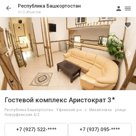
Республика Башкортостан
410 объектов
1/22
★
Гостевой комплекс Аристократ 3
Республика Башкортостан · Уфимский р-н · с. Михайловка · улица
Новоуфимская 4/2
+7 (927) 522-****
+7 (937) 095-****