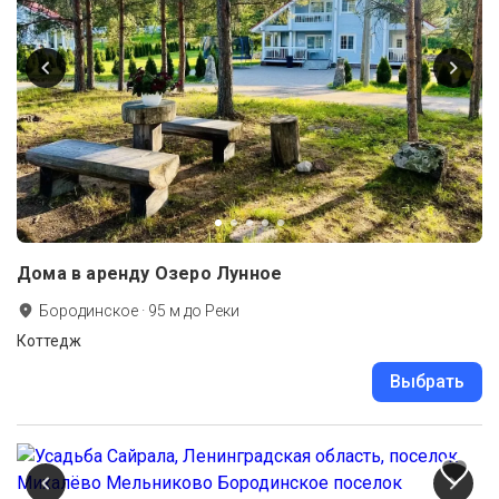
Дома в аренду Озеро Лунное
Бородинское
·
95
м до
Реки
Коттедж
Выбрать