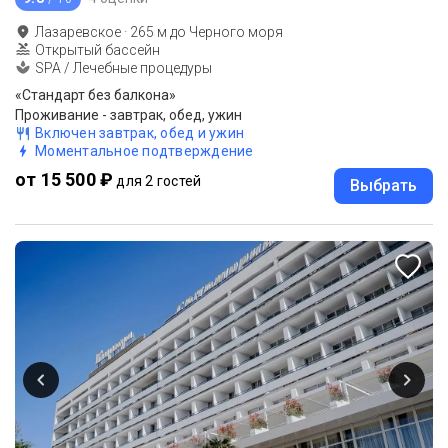
Лазаревское
·
265
м до
Черного моря
Открытый бассейн
SPA / Лечебные процедуры
«Стандарт без балкона»
Проживание - завтрак, обед, ужин
Включен завтрак, обед и ужин
Моментальное подтверждение
от 15 500 ₽
для 2 гостей
Выбрать