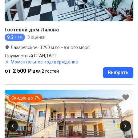
Гостевой дом Лилона
9.3
3 оценки
/ 10
Лазаревское
·
1290
м до
Черного моря
Двухместный СТАНДАРТ
Моментальное подтверждение
от 2 500 ₽
для 2 гостей
Выбрать
Скидка до
7
%