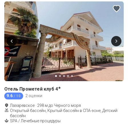
★
Отель Прометей клуб
4
9.6
2 оценки
/ 10
Лазаревское
·
298
м до
Черного моря
Открытый бассейн, Крытый бассейн в СПА-зоне, Детский
бассейн
SPA / Лечебные процедуры