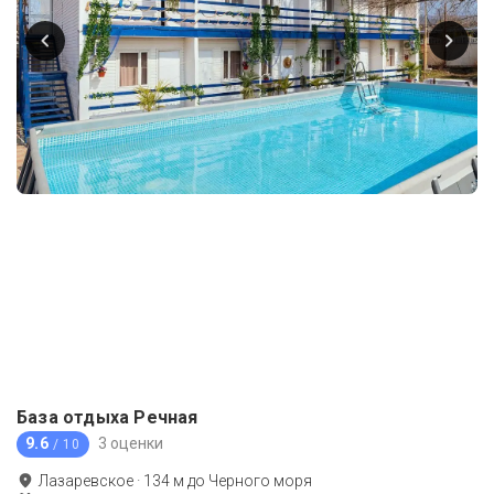
База отдыха Речная
9.6
3 оценки
/ 10
Лазаревское
·
134
м до
Черного моря