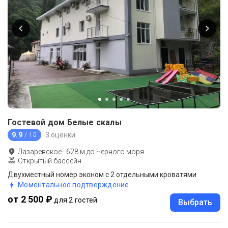
Гостевой дом Белые скалы
9.9
3 оценки
/ 10
Лазаревское
·
628
м до
Черного моря
Открытый бассейн
Двухместный номер эконом с 2 отдельными кроватями
Моментальное подтверждение
от 2 500 ₽
для 2 гостей
Выбрать