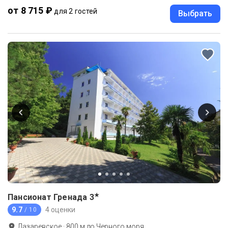
от 8 715 ₽
для 2 гостей
Выбрать
★
Пансионат Гренада
3
9.7
4 оценки
/ 10
Лазаревское
·
800
м до
Черного моря