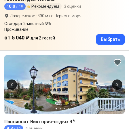
10.0
Рекомендуем
3 оценки
/ 10
Лазаревское
·
390
м до
Черного моря
Стандарт 2-местный №6
Проживание
от 5 040 ₽
для 2 гостей
Выбрать
★
Пансионат Виктория-отдых
4
9.8
4 оценки
/ 10