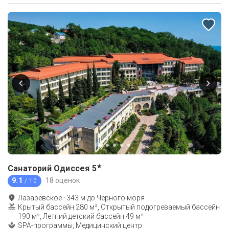
★
Санаторий Одиссея
5
9.1
18 оценок
/ 10
Лазаревское
·
343
м до
Черного моря
Крытый бассейн 280 м², Открытый подогреваемый бассейн
190 м², Летний детский бассейн 49 м²
SPA-программы, Медицинский центр