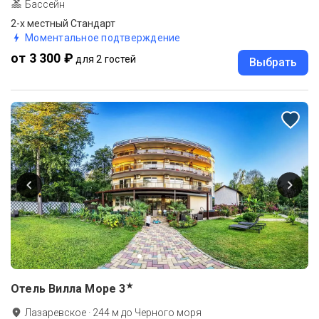
Бассейн
2-х местный Стандарт
Моментальное подтверждение
от 3 300 ₽
для 2 гостей
Выбрать
★
Отель Вилла Море
3
Лазаревское
·
244
м до
Черного моря