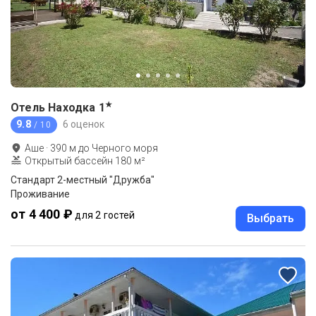
★
Отель Находка
1
9.8
6 оценок
/ 10
Аше
·
390
м до
Черного моря
Открытый бассейн 180 м²
Стандарт 2-местный "Дружба"
Проживание
от 4 400 ₽
для 2 гостей
Выбрать