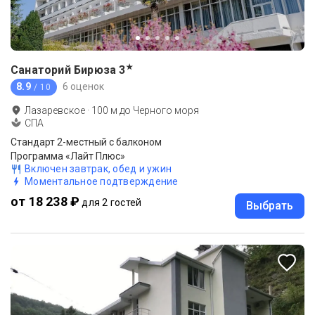
★
Санаторий Бирюза
3
8.9
6 оценок
/ 10
Лазаревское
·
100
м до
Черного моря
СПА
Стандарт 2-местный с балконом
Программа «Лайт Плюс»
Включен завтрак, обед и ужин
Моментальное подтверждение
от 18 238 ₽
для 2 гостей
Выбрать