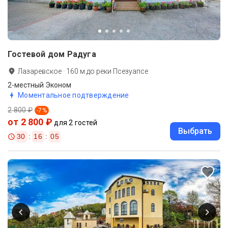
Гостевой дом Радуга
Лазаревское
·
160
м до
реки Псезуапсе
2-местный Эконом
Моментальное подтверждение
2 800 ₽
-
7
%
от 2 800 ₽
для 2 гостей
Выбрать
30
:
16
:
02