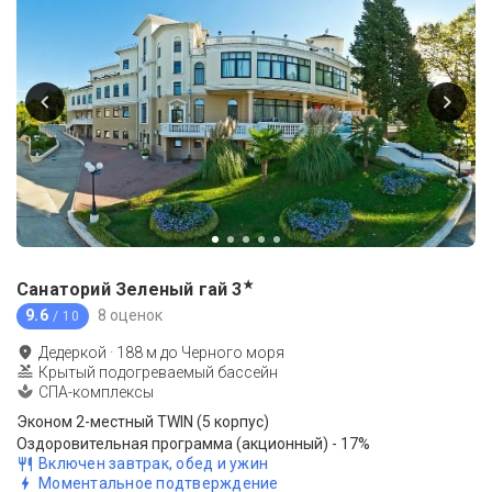
★
Санаторий Зеленый гай
3
9.6
8 оценок
/ 10
Дедеркой
·
188
м до
Черного моря
Крытый подогреваемый бассейн
СПА-комплексы
Эконом 2-местный TWIN (5 корпус)
Оздоровительная программа (акционный) - 17%
Включен завтрак, обед и ужин
Моментальное подтверждение