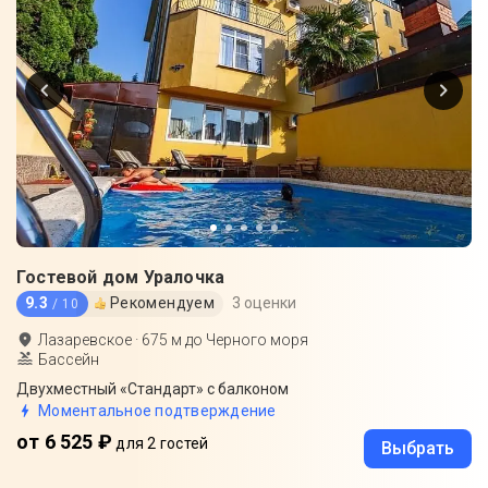
Гостевой дом Уралочка
9.3
Рекомендуем
3 оценки
/ 10
Лазаревское
·
675
м до
Черного моря
Бассейн
Двухместный «Стандарт» с балконом
Моментальное подтверждение
от 6 525 ₽
для 2 гостей
Выбрать