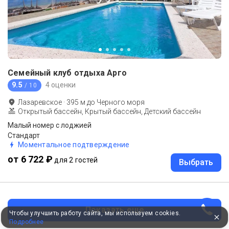
Семейный клуб отдыха Арго
9.5
4 оценки
/ 10
Лазаревское
·
395
м до
Черного моря
Открытый бассейн, Крытый бассейн, Детский бассейн
Малый номер с лоджией
Стандарт
Моментальное подтверждение
от 6 722 ₽
для 2 гостей
Выбрать
Показать еще
Чтобы улучшить работу сайта, мы используем cookies.
Подробнее