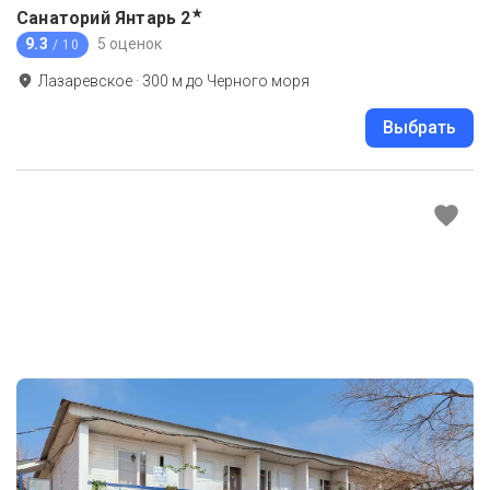
★
Санаторий Янтарь
2
9.3
5 оценок
/ 10
Лазаревское
·
300
м до
Черного моря
Выбрать