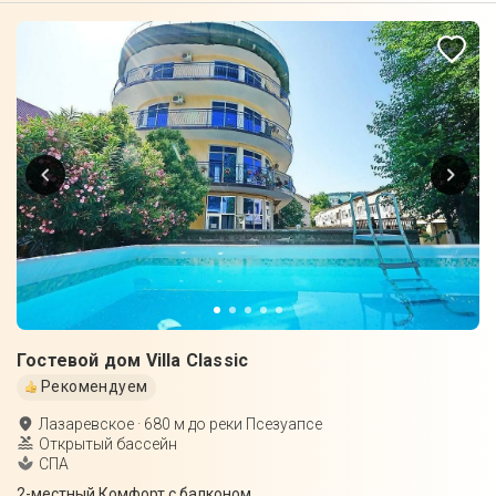
Гостевой дом Villa Classic
Рекомендуем
Лазаревское
·
680
м до
реки Псезуапсе
Открытый бассейн
СПА
2-местный Комфорт с балконом