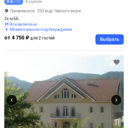
9.6
8 оценок
/ 10
Лазаревское
·
250
м до
Черного моря
2х-м ББ
Все включено
Моментальное подтверждение
от 4 750 ₽
для 2 гостей
Выбрать