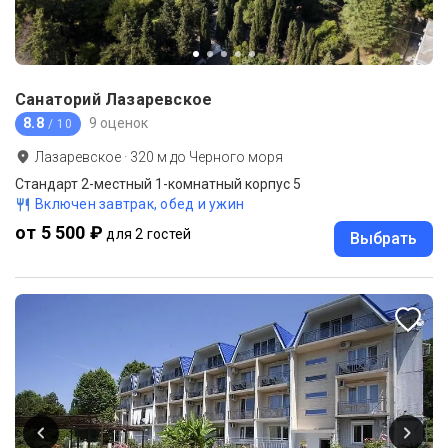
Санаторий Лазаревское
8.8
9 оценок
/ 10
Лазаревское
·
320
м до
Черного моря
Стандарт 2-местный 1-комнатный корпус 5
Включен завтрак, обед и ужин
от 5 500 ₽
для 2 гостей
Выбрать