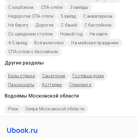
С кэшбэком
СПА-отели
3 звезды
Недорогие СПА-отели
5 звёзд
С аквапарком
На берегу
Дорогие
С баней
C бассейном
Со шведским столом
Новый год
На карте
4-5 звёзд
Всё включено
На майские праздники
СПА-отели с бассейном
Другие разделы
Базы отдыха
Санатории
Гостевые дома
Пансионаты
Коттеджи
Глэмпинги
Водоёмы Московской области
Реки
Озера Московской области