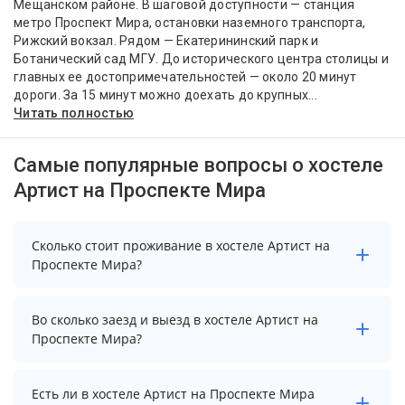
Мещанском районе. В шаговой доступности — станция
метро Проспект Мира, остановки наземного транспорта,
Рижский вокзал. Рядом — Екатерининский парк и
Ботанический сад МГУ. До исторического центра столицы и
главных ее достопримечательностей — около 20 минут
дороги. За 15 минут можно доехать до крупных...
Читать полностью
Самые популярные вопросы о хостеле
Артист на Проспекте Мира
Сколько стоит проживание в хостеле Артист на
Проспекте Мира?
Чтобы увидеть актуальные цены на проживание в
Во сколько заезд и выезд в хостеле Артист на
хостеле Артист на Проспекте Мира, выберите
Проспекте Мира?
нужные даты и количество гостей.
Заезд возможен после 14:00, а выезд необходимо
Есть ли в хостеле Артист на Проспекте Мира