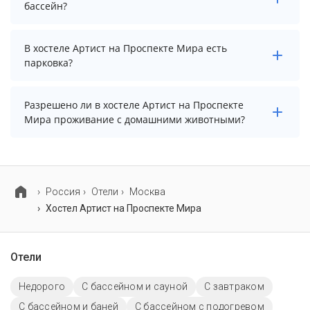
осуществить до 12:00.
бассейн?
В хостеле Артист на Проспекте Мира нет бассейна.
В хостеле Артист на Проспекте Мира есть
парковка?
В хостеле Артист на Проспекте Мира нет парковки.
Разрешено ли в хостеле Артист на Проспекте
Мира проживание с домашними животными?
Проживание с домашними животными запрещено.
Россия
Отели
Москва
Хостел Артист на Проспекте Мира
Отели
Недорого
С бассейном и сауной
С завтраком
С бассейном и баней
С бассейном с подогревом