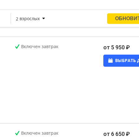
ашнего уюта и сможете позволить себе максимально
ездку.
ч, конференций и торжественных мероприятий, так как
 оборудованием, опытным персоналом, и отличной
ица «Бородино» предоставляет целый ряд услуг, пользую
Включен завтрак
от 5 950 ₽
ероприятий;
ВЫБРАТЬ 
, симпозиумов и собраний акционеров;
Включен завтрак
от 6 650 ₽