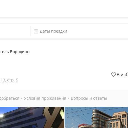
тель Бородино
В из
13, стр. 5
добраться
Условия проживания
Вопросы и ответы