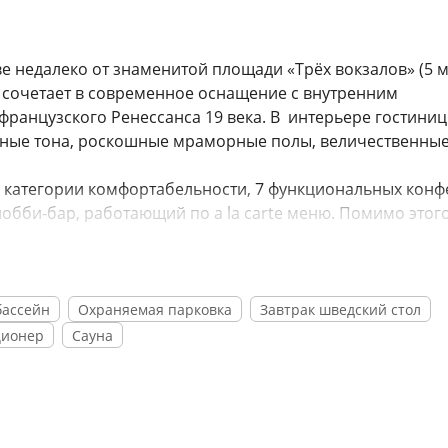
 недалеко от знаменитой площади «Трёх вокзалов» (5 м
о сочетает в современное оснащение с внутренним
французского Ренессанса 19 века. В интерьере гостини
ьные тона, роскошные мраморные полы, величественны
й категории комфортабельности, 7 функциональных конф
лобби-бар, работающий по a la carte меню. Помимо этого
ажерным залом, финской сауной и небольшим, но весьм
т отдохнуть после изнурительного дня в столице.
опейские стандарты обслуживания, предоставляя всем с
ысокопрофессиональный персонал сделает все, чтобы
бассейн
Охраняемая парковка
Завтрак шведский стол
 проблемами, а положительные эмоции от поездки оста
ционер
Сауна
 кондиционирования, удобными кроватями и спутников
минеральную воду, полотенца, тапочки. Помимо этого,
ой для деловых гостей. Останавливаясь на ночь в отел