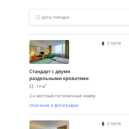
«Бородино» Вы окунетесь в атмосферу дом
комфортную туристическую или рабочую по
Отель отлично подойдет для деловых встре
располагает новейшим профессиональным
инфраструктурой. Благодаря этому, гостин
довольно высоким спросом:
2 гостя
Банкетные залы для торжественных м
Организация конференций, семинаров
Проведение пресс-конференции.
Стандарт с двумя
раздельными кроватями
2
19 м
2-х местный гостиничный номер
Описание и фотографии
2 гостя