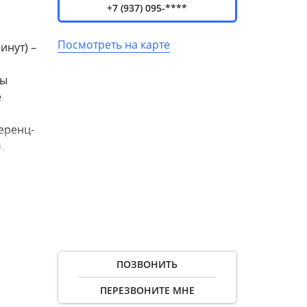
+7 (937) 095-****
Посмотреть на карте
инут) –
цы
е
еренц-
,
а
воим
лись в
ым
ПОЗВОНИТЬ
 каждый
ПЕРЕЗВОНИТЕ МНЕ
е