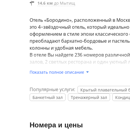
14.6 км
до Мытищ
Отель «Бородино», расположенный в Москве
это 4−звёздочный отель, который идеальн
оформлением в стиле эпохи классического 
преобладают бархатно-бордовые и пастел
колонны и удобная мебель.
В отеле Вы найдете 236 номеров различно
залов, 2 светлых ресторана и один уютный 
гостиница располагает современным трен
Показать полное описание
уютным бассейном, где каждый гость сможе
Отель «Бородино» чтит самые высокие евр
Популярные услуги:
гостям самый высокий уровень сервиса. В
Крытый плавательный 
пребывание в столице не было обременено
Банкетный зал
Тренажерный зал
Конди
Вашей памяти на долго.
Каждый номер отеля оборудован системой
телевидением. Также в номере Вы найдете 
Номера и цены
номер оборудован специальной рабочей зон