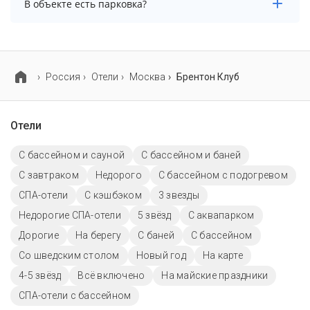
В объекте есть парковка?
В объекте есть парковка, уточните информацию
перед бронированием у менеджера, возможно, услуга
оплачивается отдельно.
Россия
Отели
Москва
Брентон Клуб
Отели
С бассейном и сауной
С бассейном и баней
С завтраком
Недорого
С бассейном с подогревом
СПА-отели
С кэшбэком
3 звезды
Недорогие СПА-отели
5 звёзд
С аквапарком
Дорогие
На берегу
С баней
C бассейном
Со шведским столом
Новый год
На карте
4-5 звёзд
Всё включено
На майские праздники
СПА-отели с бассейном