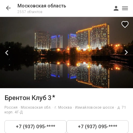
Московская область
2557 объектов
1/40
★
Брентон Клуб 3
Россия · Московская обл. · г. Москва · Измайловское шоссе · д. 71
корп. 4Г-Д
+7 (937) 095-****
+7 (937) 095-****