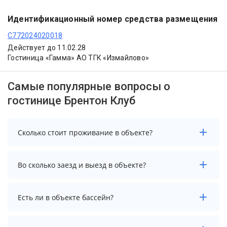
Идентификационный номер средства размещения
С772024020018
Действует до 11.02.28
Гостиница «Гамма» АО ТГК «Измайлово»
Самые популярные вопросы о
гостинице Брентон Клуб
Сколько стоит проживание в объекте?
Стоимость проживания в объекте начинается от 3600
Во сколько заезд и выезд в объекте?
рублей. Чтобы увидеть актуальные цены на
проживание, выберите нужные даты и количество
гостей.
Заезд возможен после 14:00, а выезд необходимо
Есть ли в объекте бассейн?
осуществить до 12:00.
В объекте нет бассейна.