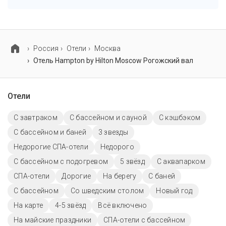
В отеле Hampton by Hilton Moscow Рогожский вал есть
парковка, уточните информацию перед
бронированием у менеджера, возможно, услуга
Россия
Отели
Москва
оплачивается отдельно.
Отель Hampton by Hilton Moscow Рогожский вал
Отели
С завтраком
С бассейном и сауной
С кэшбэком
С бассейном и баней
3 звезды
Недорогие СПА-отели
Недорого
С бассейном с подогревом
5 звёзд
С аквапарком
СПА-отели
Дорогие
На берегу
С баней
C бассейном
Со шведским столом
Новый год
На карте
4-5 звёзд
Всё включено
На майские праздники
СПА-отели с бассейном