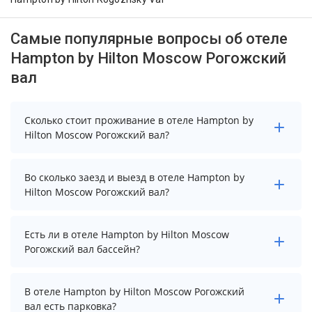
Самые популярные вопросы об отеле
Hampton by Hilton Moscow Рогожский
вал
Сколько стоит проживание в отеле Hampton by
Hilton Moscow Рогожский вал?
Стоимость проживания в отеле Hampton by Hilton
Во сколько заезд и выезд в отеле Hampton by
Moscow Рогожский вал начинается от 6525 рублей.
Hilton Moscow Рогожский вал?
Чтобы увидеть актуальные цены на проживание,
выберите нужные даты и количество гостей.
Заезд возможен после 15:00, а выезд необходимо
Есть ли в отеле Hampton by Hilton Moscow
осуществить до 12:00.
Рогожский вал бассейн?
В отеле Hampton by Hilton Moscow Рогожский вал нет
В отеле Hampton by Hilton Moscow Рогожский
бассейна.
вал есть парковка?