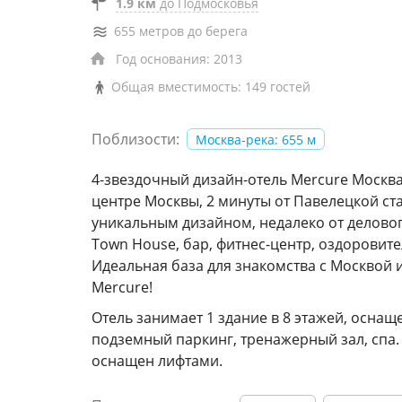
1.9 км
до Подмосковья
655 метров до берега
Год основания: 2013
Общая вместимость: 149 гостей
Поблизости:
Москва-река: 655 м
4-звездочный дизайн-отель Mercure Москва
центре Москвы, 2 минуты от Павелецкой ст
уникальным дизайном, недалеко от деловог
Town House, бар, фитнес-центр, оздоровит
Идеальная база для знакомства с Москвой и
Mercure!
Отель занимает 1 здание в 8 этажей, оснащ
подземный паркинг, тренажерный зал, спа. 
оснащен лифтами.