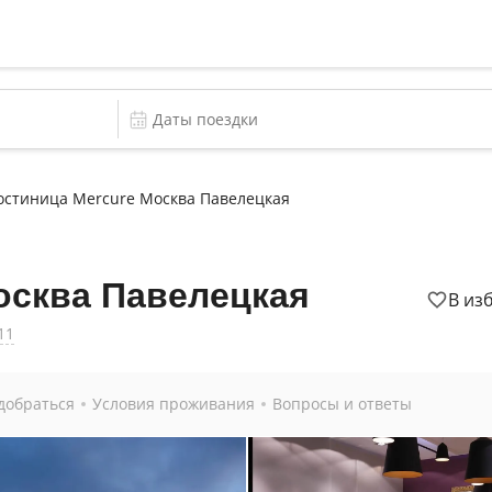
остиница Mercure Москва Павелецкая
осква Павелецкая
В из
11
добраться
Условия проживания
Вопросы и ответы