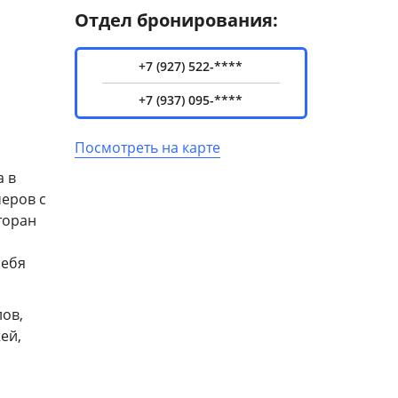
Отдел бронирования:
+7 (927) 522-****
+7 (937) 095-****
Посмотреть на карте
а в
меров с
торан
себя
лов,
ей,