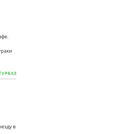
афе.
траки
езду в