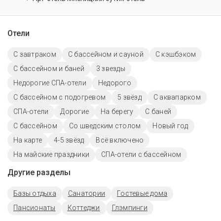
Отели
С завтраком
С бассейном и сауной
С кэшбэком
С бассейном и баней
3 звезды
Недорогие СПА-отели
Недорого
С бассейном с подогревом
5 звёзд
С аквапарком
СПА-отели
Дорогие
На берегу
С баней
C бассейном
Со шведским столом
Новый год
На карте
4-5 звёзд
Всё включено
На майские праздники
СПА-отели с бассейном
Другие разделы
Базы отдыха
Санатории
Гостевые дома
Пансионаты
Коттеджи
Глэмпинги