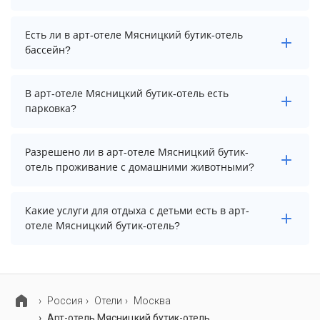
увидеть актуальные цены на проживание, выберите
нужные даты и количество гостей.
Заезд возможен после 14:00, а выезд необходимо
Есть ли в арт-отеле Мясницкий бутик-отель
осуществить до 12:00.
бассейн?
В арт-отеле Мясницкий бутик-отель нет бассейна.
В арт-отеле Мясницкий бутик-отель есть
парковка?
В арт-отеле Мясницкий бутик-отель есть парковка,
Разрешено ли в арт-отеле Мясницкий бутик-
уточните информацию перед бронированием у
отель проживание с домашними животными?
менеджера, возможно, услуга оплачивается отдельно.
Проживание с домашними животными запрещено.
Какие услуги для отдыха с детьми есть в арт-
отеле Мясницкий бутик-отель?
Для детей в арт-отеле Мясницкий бутик-отель
работает детская кроватка.
Россия
Отели
Москва
Арт-отель Мясницкий бутик-отель