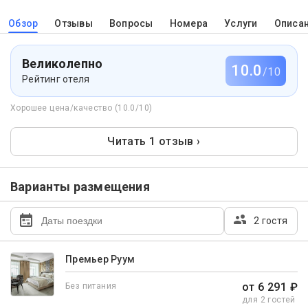
Обзор
Отзывы
Вопросы
Номера
Услуги
Описа
Великолепно
10.0
/10
Рейтинг отеля
Хорошее цена/качество (10.0/10)
Читать 1 отзыв ›
Варианты размещения
2 гостя
Премьер Руум
от 6 291 ₽
Без питания
для 2 гостей