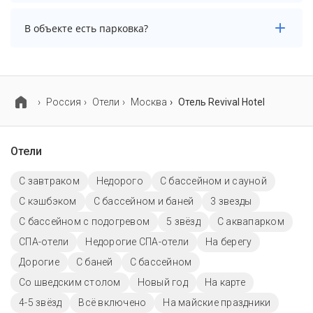
В объекте нет бассейна.
В объекте есть парковка?
В объекте есть парковка, уточните информацию
перед бронированием у менеджера, возможно, услуга
оплачивается отдельно.
Россия
Отели
Москва
Отель Revival Hotel
Отели
С завтраком
Недорого
С бассейном и сауной
С кэшбэком
С бассейном и баней
3 звезды
С бассейном с подогревом
5 звёзд
С аквапарком
СПА-отели
Недорогие СПА-отели
На берегу
Дорогие
С баней
C бассейном
Со шведским столом
Новый год
На карте
4-5 звёзд
Всё включено
На майские праздники