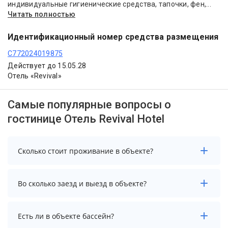
индивидуальные гигиенические средства, тапочки, фен,...
Читать полностью
Идентификационный номер средства размещения
С772024019875
Действует до 15.05.28
Отель «Revival»
Самые популярные вопросы о
гостинице Отель Revival Hotel
Сколько стоит проживание в объекте?
Стоимость проживания в объекте начинается от 5704
Во сколько заезд и выезд в объекте?
рублей. Чтобы увидеть актуальные цены на
проживание, выберите нужные даты и количество
гостей.
Заезд возможен после 14:00, а выезд необходимо
Есть ли в объекте бассейн?
осуществить до 12:00.