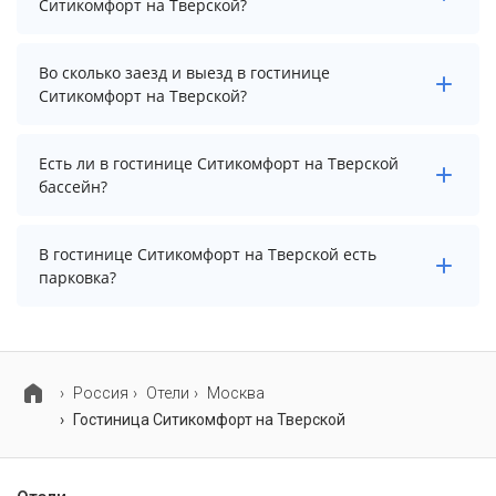
Ситикомфорт на Тверской?
Чтобы увидеть актуальные цены на проживание в
Во сколько заезд и выезд в гостинице
гостинице Ситикомфорт на Тверской, выберите
Ситикомфорт на Тверской?
нужные даты и количество гостей.
Заезд возможен после 14:00, а выезд необходимо
Есть ли в гостинице Ситикомфорт на Тверской
осуществить до 12:00.
бассейн?
В гостинице Ситикомфорт на Тверской нет бассейна.
В гостинице Ситикомфорт на Тверской есть
парковка?
В гостинице Ситикомфорт на Тверской есть парковка,
уточните информацию перед бронированием у
менеджера, возможно, услуга оплачивается отдельно.
Россия
Отели
Москва
Гостиница Ситикомфорт на Тверской