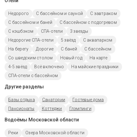
Отели
Недорого
С бассейном и сауной
С завтраком
С бассейном и баней
С бассейном с подогревом
С кэшбэком
СПА-отели
3 звезды
Недорогие СПА-отели
5 звёзд
С аквапарком
На берегу
Дорогие
С баней
C бассейном
Со шведским столом
Новый год
На карте
4-5 звёзд
Всё включено
На майские праздники
СПА-отели с бассейном
Другие разделы
Базы отдыха
Санатории
Гостевые дома
Пансионаты
Коттеджи
Глэмпинги
Водоёмы Московской области
Реки
Озера Московской области