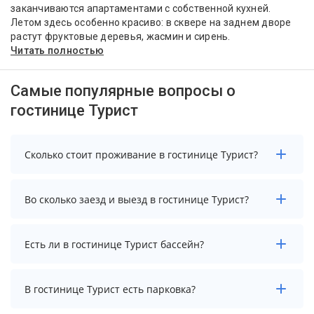
заканчиваются апартаментами с собственной кухней.
Летом здесь особенно красиво: в сквере на заднем дворе
растут фруктовые деревья, жасмин и сирень.
Читать полностью
Самые популярные вопросы о
гостинице Турист
Сколько стоит проживание в гостинице Турист?
Чтобы увидеть актуальные цены на проживание в
Во сколько заезд и выезд в гостинице Турист?
гостинице Турист, выберите нужные даты и
количество гостей.
Заезд возможен после 14:00, а выезд необходимо
Есть ли в гостинице Турист бассейн?
осуществить до 12:00.
В гостинице Турист нет бассейна.
В гостинице Турист есть парковка?