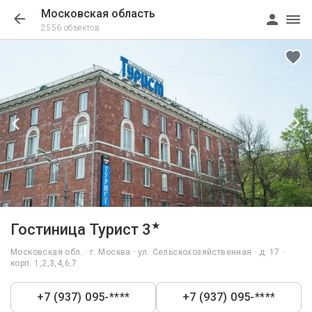
Московская область
2556 объектов
1/45
★
Гостиница Турист 3
Московская обл. · г. Москва · ул. Сельскохозяйственная · д. 17 ·
корп. 1,2,3,4,6,7
+7 (937) 095-****
+7 (937) 095-****