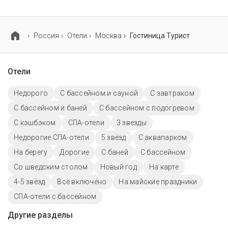
В гостинице Турист есть парковка, уточните
информацию перед бронированием у менеджера,
возможно, услуга оплачивается отдельно.
Россия
Отели
Москва
Гостиница Турист
Отели
Недорого
С бассейном и сауной
С завтраком
С бассейном и баней
С бассейном с подогревом
С кэшбэком
СПА-отели
3 звезды
Недорогие СПА-отели
5 звёзд
С аквапарком
На берегу
Дорогие
С баней
C бассейном
Со шведским столом
Новый год
На карте
4-5 звёзд
Всё включено
На майские праздники
СПА-отели с бассейном
Другие разделы