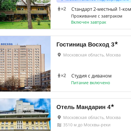
Стандарт 2-местный 1-ко
×
2
Проживание с завтраком
Включен завтрак
★
Гостиница Восход
3
Московская область, Москва
Студия с диваном
×
2
Питание включено
★
Отель Мандарин
4
Московская область, Москва
3510
м до
Москвы-реки