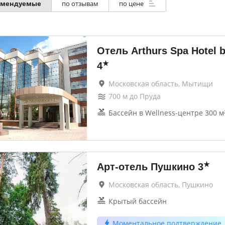
омендуемые
по отзывам
по цене
Отель Arthurs Spa Hotel 
★
4
Московская область, Мытищи
700
м до
Пруда
Бассейн в Wellness-центре 300 м
★
Арт-отель Пушкино
3
Московская область, Пушкино
Крытый бассейн
Моментальное подтверждение