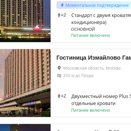
Моментальное подтверждение
Стандарт с двумя кроватя
×
2
кондиционера)
ОСНОВНОЙ
Питание включено
Гостиница Измайлово Га
Московская область, Москва
250
м до
Пруда
Двухместный номер Plus 
×
2
отдельные кровати
Питание включено