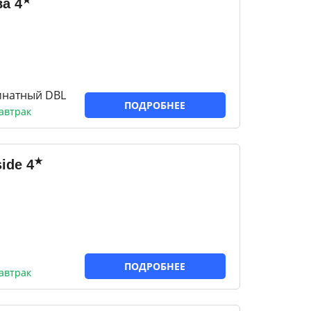
★
ва
4
мнатный DBL
ПОДРОБНЕЕ
автрак
★
side
4
ПОДРОБНЕЕ
автрак