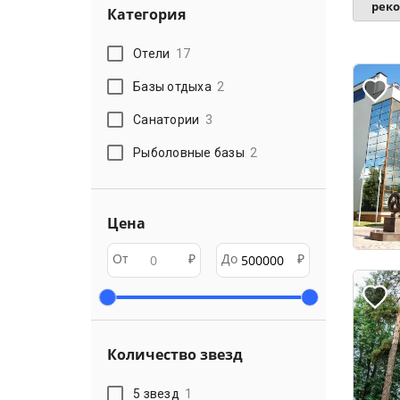
рек
Категория
Отели
17
Базы отдыха
2
Санатории
3
Рыболовные базы
2
Цена
От
₽
До
₽
Количество звезд
5 звезд
1