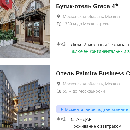
★
Бутик-отель Grada
4
Московская область, Москва
1350
м до
Москвы-реки
Люкс 2-местный1-комнат
×
3
Включен континентальный з
Отель Palmira Business C
Московская область, Москва
55
м до
Москвы-реки
Моментальное подтверждение
СТАНДАРТ
×
2
Проживание с завтраком