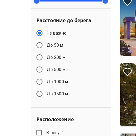
Расстояние до берега
Не важно
До 50 м
До 200 м
До 500 м
До 1000 м
До 1500 м
Расположение
В лесу
1