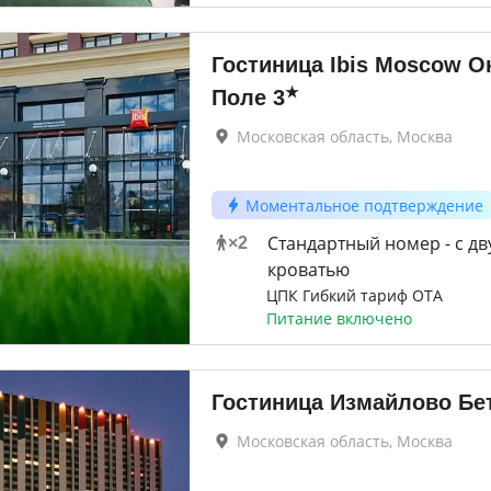
Гостиница Ibis Moscow О
★
Поле
3
Московская область, Москва
Моментальное подтверждение
Стандартный номер - с д
×
2
кроватью
ЦПК Гибкий тариф OTA
Питание включено
Гостиница Измайлово Бе
Московская область, Москва