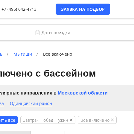
+7 (495) 642-4713
ЗАЯВКА НА ПОДБОР
ть
Мытищи
Всё включено
лючено с бассейном
лярные направления в
Московской области
ва
Одинцовский район
Завтрак + обед + ужин
Все включено
ить всё