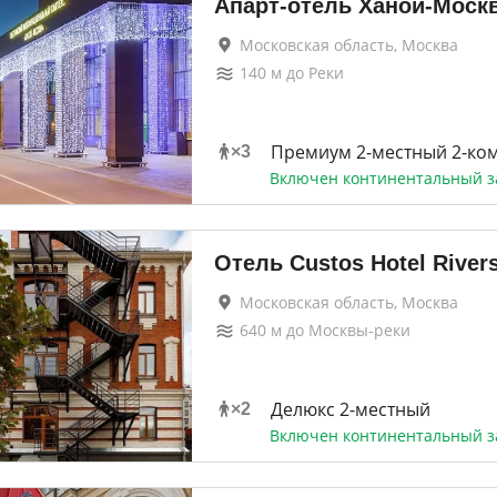
Апарт-отель Ханой-Моск
Московская область, Москва
140
м до
Реки
Премиум 2-местный 2-ко
×
3
Включен континентальный з
Отель Custos Hotel River
Московская область, Москва
640
м до
Москвы-реки
Делюкс 2-местный
×
2
Включен континентальный з