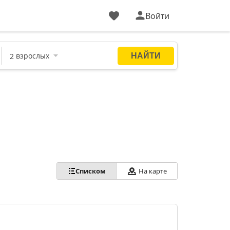
Войти
Списком
На карте