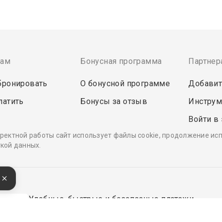
там
Бонусная программа
Партнер
бронировать
О бонусной программе
Добавит
латить
Бонусы за отзыв
Инструм
Войти в
ректной работы сайт использует файлы cookie, продолжение ис
кой данных.
е
Удобные, быстрые и безопасные платежи
при оплате бронирований