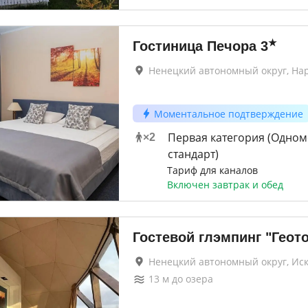
★
Гостиница Печора
3
Ненецкий автономный округ, На
Моментальное подтверждение
Первая категория (Одно
×
2
стандарт)
Тариф для каналов
Включен завтрак и обед
Гостевой глэмпинг "Геот
Ненецкий автономный округ, Ис
13
м до
озера