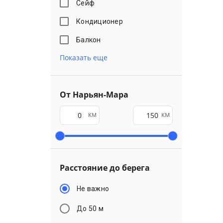
Сейф
Кондиционер
Балкон
Показать еще
От Нарьян-Мара
км
км
Расстояние до берега
Не важно
До 50 м