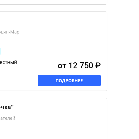
рьян-Мар
местный
от 12 750 ₽
ПОДРОБНЕЕ
очка"
кателей