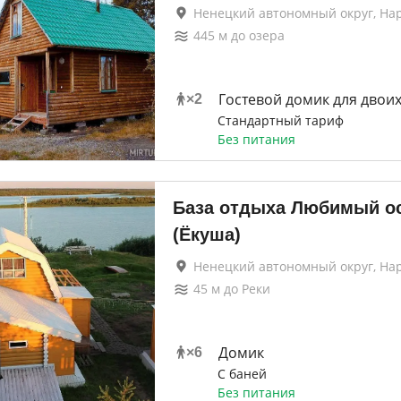
Ненецкий автономный округ, На
445
м до
озера
Гостевой домик для двои
×
2
Стандартный тариф
Без питания
База отдыха Любимый о
(Ёкуша)
Ненецкий автономный округ, На
45
м до
Реки
Домик
×
6
С баней
Без питания