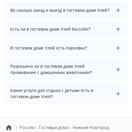
Стоимость проживания в гостевом доме Улей
Во сколько заезд и выезд в гостевом доме Улей?
начинается от 3474 рублей. Чтобы увидеть
актуальные цены на проживание, выберите нужные
даты и количество гостей.
Заезд возможен после 13:00, а выезд необходимо
Есть ли в гостевом доме Улей бассейн?
осуществить до 12:00.
В гостевом доме Улей нет бассейна.
В гостевом доме Улей есть парковка?
В гостевом доме Улей есть парковка, уточните
Разрешено ли в гостевом доме Улей
информацию перед бронированием у менеджера,
проживание с домашними животными?
возможно, услуга оплачивается отдельно.
Проживание с домашними животными запрещено.
Какие услуги для отдыха с детьми есть в
гостевом доме Улей?
Для детей в гостевом доме Улей работает детская
площадка.
Россия
Гостевые дома
Нижний Новгород