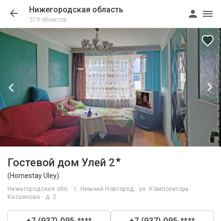
Нижегородская область
379 объектов
1/17
★
Гостевой дом Улей 2
(Homestay Uley)
Нижегородская обл. · г. Нижний Новгород · ул. Композитора
Касьянова · д. 2
+7 (937) 095-****
+7 (937) 095-****