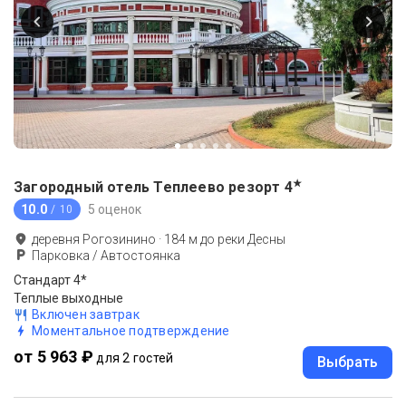
★
Загородный отель Теплеево резорт
4
10.0
5 оценок
/ 10
деревня Рогозинино
·
184
м до
реки Десны
Парковка / Автостоянка
Стандарт 4*
Теплые выходные
Включен завтрак
Моментальное подтверждение
от 5 963 ₽
для 2 гостей
Выбрать