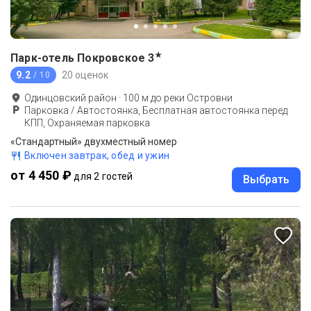
★
Парк-отель Покровское
3
9.2
20 оценок
/ 10
Одинцовский район
·
100
м до
реки Островни
Парковка / Автостоянка, Бесплатная автостоянка перед
КПП, Охраняемая парковка
«Стандартный» двухместный номер
Включен завтрак, обед и ужин
от 4 450 ₽
для 2 гостей
Выбрать