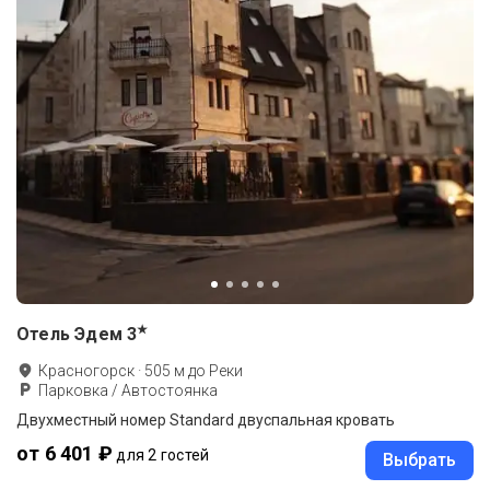
★
Отель Эдем
3
Красногорск
·
505
м до
Реки
Парковка / Автостоянка
Двухместный номер Standard двуспальная кровать
от 6 401 ₽
для 2 гостей
Выбрать