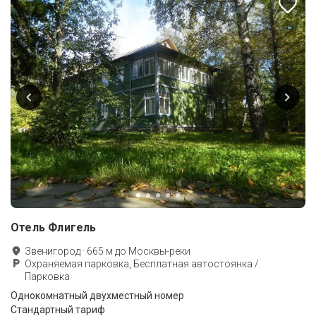
Отель Флигель
Звенигород
·
665
м до
Москвы-реки
Охраняемая парковка, Бесплатная автостоянка /
Парковка
Однокомнатный двухместный номер
Стандартный тариф