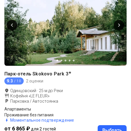
★
Парк-отель Skokovo Park
3
9.3
2 оценки
/ 10
Одинцовский
·
25
м до
Реки
Кофейня «LE FLEUR»
Парковка / Автостоянка
Апартаменты
Проживание без питания
Моментальное подтверждение
от 6 865 ₽
для 2 гостей
Выбрать