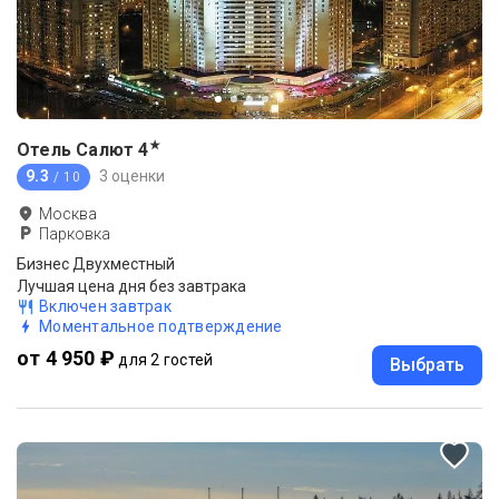
★
Отель Салют
4
9.3
3 оценки
/ 10
Москва
Парковка
Бизнес Двухместный
Лучшая цена дня без завтрака
Включен завтрак
Моментальное подтверждение
от 4 950 ₽
для 2 гостей
Выбрать