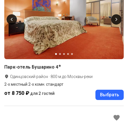
★
Парк-отель Бушарино
4
Одинцовский район
·
800
м до
Москвы-реки
2-x местный 2-х комн. стандарт
от 8 750 ₽
для 2 гостей
Выбрать