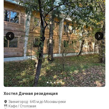
Хостел Дачная резиденция
Звенигород
·
645
м до
Москвы-реки
Кафе / Столовая