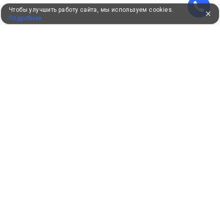
Чтобы улучшить работу сайта, мы используем cookies.
Подробнее
УЖЕ 16 ЛЕТ С ВАМИ
КЛИЕНТАМ
Как забронировать
Как оплатить
Бонусная программа
Акции
Пользовательское соглашение
Политика конфиденциальности