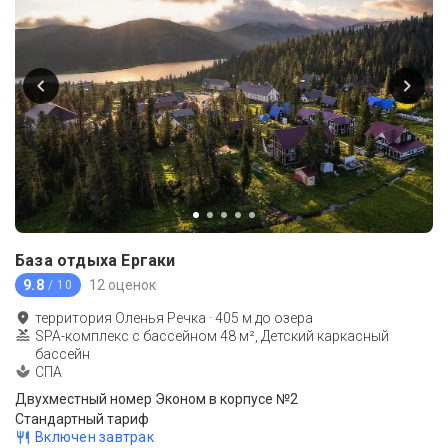
База отдыха Ергаки
9.8
12 оценок
/ 10
территория Оленья Речка
·
405
м до
озера
SPA-комплекс с бассейном 48 м², Детский каркасный
бассейн
СПА
Двухместный номер Эконом в корпусе №2
Стандартный тариф
Включен завтрак