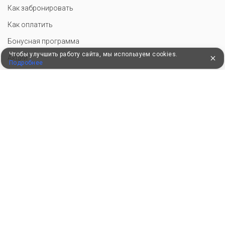
Как забронировать
Как оплатить
Бонусная программа
Чтобы улучшить работу сайта, мы используем cookies.
Акции
Подробнее
Пользовательское соглашение
Политика конфиденциальности
Контакты
СОТРУДНИЧЕСТВО
Добавить объект размещения
Войти в экстранет
Для корректной работы сайт использует файлы cookie, продолжение
использования сервиса означает ваше согласие с обработкой данных.