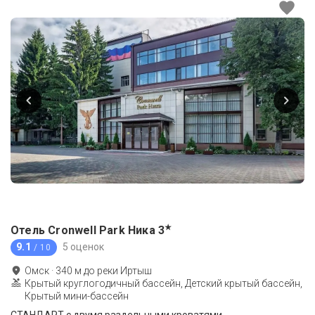
★
Отель Cronwell Park Ника
3
9.1
5 оценок
/ 10
Омск
·
340
м до
реки Иртыш
Крытый круглогодичный бассейн, Детский крытый бассейн,
Крытый мини-бассейн
СТАНДАРТ с двумя раздельными кроватями