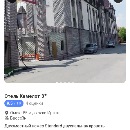
★
Отель Камелот
3
9.5
4 оценки
/ 10
Омск
·
85
м до
реки Иртыш
Бассейн
Двухместный номер Standard двуспальная кровать