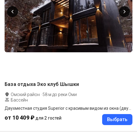
База отдыха Эко клуб Шышки
Омский район
·
58
м до
реки Оми
Бассейн
Двухместная студия Superior с красивым видом из окна (двуспальная кровать)
от 10 409 ₽
для 2 гостей
Выбрать