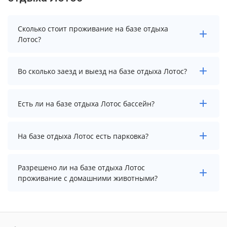
Сколько стоит проживание на базе отдыха
Лотос?
Стоимость проживания на базе отдыха Лотос
Во сколько заезд и выезд на базе отдыха Лотос?
начинается от 9430 рублей. Чтобы увидеть
актуальные цены на проживание, выберите нужные
даты и количество гостей.
Заезд возможен после 14:00, а выезд необходимо
Есть ли на базе отдыха Лотос бассейн?
осуществить до 12:00.
Да. Всего на территории базы отдыха Лотос
На базе отдыха Лотос есть парковка?
бассейнов: 3. А именно: открытый бассейн, детский
открытый бассейн, круглогодичный открытый
бассейн. Более точную информацию Вы можете
На базе отдыха Лотос нет парковки.
Разрешено ли на базе отдыха Лотос
уточнить по телефону у менеджера.
проживание с домашними животными?
Проживание с домашними животными запрещено.