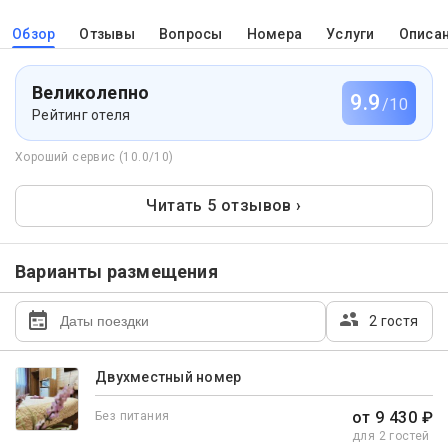
Обзор
Отзывы
Вопросы
Номера
Услуги
Описа
Великолепно
9.9
/10
Рейтинг отеля
Хороший сервис (10.0/10)
Читать 5 отзывов ›
Варианты размещения
2 гостя
Двухместный номер
от 9 430 ₽
Без питания
для 2 гостей