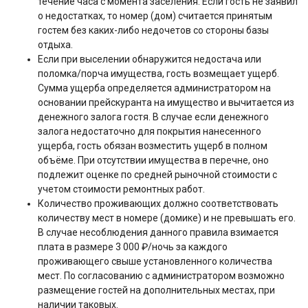
течение часа с момента заселения. Если гость не заявил
о недостатках, то номер (дом) считается принятым
гостем без каких-либо недочетов со стороны базы
отдыха.
Если при выселении обнаружится недостача или
поломка/порча имущества, гость возмещает ущерб.
Сумма ущерба определяется администратором на
основании прейскуранта на имущество и вычитается из
денежного залога гостя. В случае если денежного
залога недостаточно для покрытия нанесенного
ущерба, гость обязан возместить ущерб в полном
объёме. При отсутствии имущества в перечне, оно
подлежит оценке по средней рыночной стоимости с
учетом стоимости ремонтных работ.
Количество проживающих должно соответствовать
количеству мест в номере (домике) и не превышать его.
В случае несоблюдения данного правила взимается
плата в размере 3 000 ₽/ночь за каждого
проживающего свыше установленного количества
мест. По согласованию с администратором возможно
размещение гостей на дополнительных местах, при
наличии таковых.