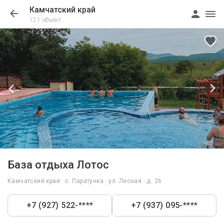
Камчатский край
121 объект
1/57
База отдыха Лотос
Камчатский край · с. Паратунка · ул. Лесная · д. 26
+7 (927) 522-****
+7 (937) 095-****