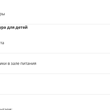
гры
ра для детей
та
ики в зале питания
нтаря: