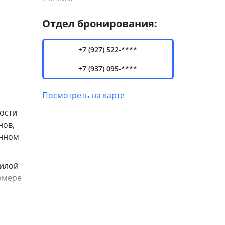
Отдел бронирования:
+7 (927) 522-****
+7 (937) 095-****
Посмотреть на карте
ости
нов,
енном
Жилой
омере
ики с