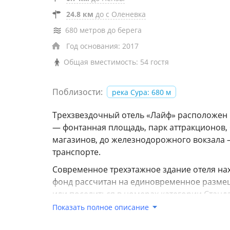
24.8 км
до с Оленевка
680 метров до берега
Год основания: 2017
Общая вместимость: 54 гостя
Поблизости:
река Сура: 680 м
Трехзвездочный отель «Лайф» расположен 
— фонтанная площадь, парк аттракционов, 
магазинов, до железнодорожного вокзала 
транспорте.
Современное трехэтажное здание отеля на
фонд рассчитан на единовременное размещ
или поселиться в номерах категории Станд
интерьер и хорошая меблировка, в общих 
Показать полное описание
замком для каждого гостя. Улучшенные н