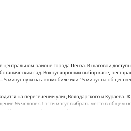
в центральном районе города Пенза. В шаговой доступн
ботанический сад. Вокруг хороший выбор кафе, рестора
— 5 минут пути на автомобиле или 15 минут на обществ
ходится на пересечении улиц Володарского и Кураева. 
ение 66 человек. Гости могут выбрать место в общем н
арт. Улучшенный, Семейный. Во всех комнатах стильный
номерах установлены двухъярусные кровати, есть шкафч
омера оснащены необходимой бытовой техникой —