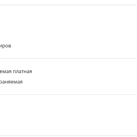
ниров
емая платная
храняемая