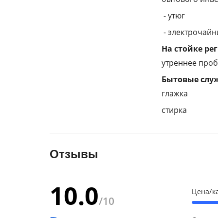
- утюг
- электрочайн
На стойке ре
утреннее проб
Бытовые служ
глажка
стирка
Отзывы
10.0
Цена/к
/10