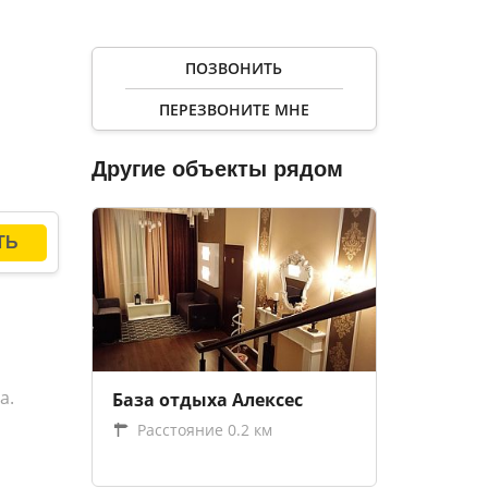
гостей
,
ПОЗВОНИТЬ
ет
ПЕРЕЗВОНИТЕ МНЕ
для
Другие объекты рядом
а.
База отдыха Алексес
Расстояние 0.2 км