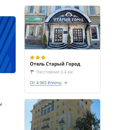
Отель Старый Город
Расстояние 0.4 км
От 4 065 ₽/ночь
м