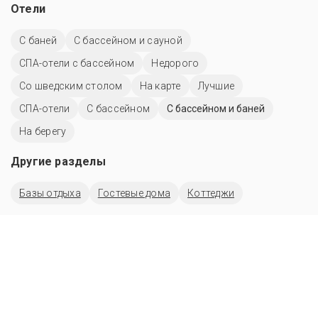
Отели
С баней
С бассейном и сауной
СПА-отели с бассейном
Недорого
Со шведским столом
На карте
Лучшие
СПА-отели
C бассейном
С бассейном и баней
На берегу
Другие разделы
Базы отдыха
Гостевые дома
Коттеджи