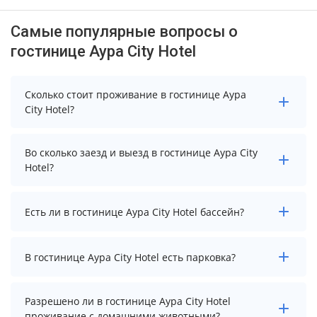
Самые популярные вопросы о
гостинице Аура City Hotel
Сколько стоит проживание в гостинице Аура
City Hotel?
Стоимость проживания в гостинице Аура City Hotel
Во сколько заезд и выезд в гостинице Аура City
начинается от 6476 рублей. Чтобы увидеть
Hotel?
актуальные цены на проживание, выберите нужные
даты и количество гостей.
Заезд возможен после 14:00, а выезд необходимо
Есть ли в гостинице Аура City Hotel бассейн?
осуществить до 12:00.
В гостинице Аура City Hotel нет бассейна.
В гостинице Аура City Hotel есть парковка?
В гостинице Аура City Hotel есть парковка, уточните
Разрешено ли в гостинице Аура City Hotel
информацию перед бронированием у менеджера,
проживание с домашними животными?