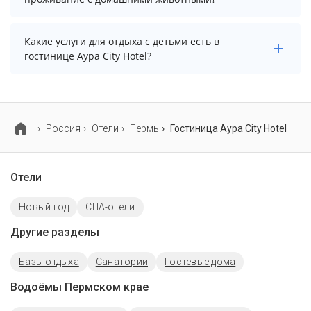
возможно, услуга оплачивается отдельно.
Проживание с домашними животными запрещено.
Какие услуги для отдыха с детьми есть в
гостинице Аура City Hotel?
Для детей в гостинице Аура City Hotel работает
детские телеканалы.
Россия
Отели
Пермь
Гостиница Аура City Hotel
Отели
Новый год
СПА-отели
Другие разделы
Базы отдыха
Санатории
Гостевые дома
Водоёмы Пермском крае