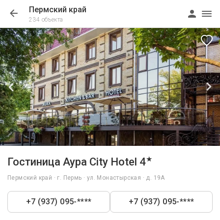
Пермский край
234 объекта
1/45
★
Гостиница Аура City Hotel 4
Пермский край · г. Пермь · ул. Монастырская · д. 19А
+7 (937) 095-****
+7 (937) 095-****