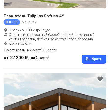
★
Парк-отель Tulip Inn Sofrino
4
8.8
5 оценок
/ 10
Софрино
·
200
м до
Пруда
Открытый всесезонный бассейн 200 м², Спортивный
крытый бассейн, Детская зона открытого бассейна
Косметология
1-мест. (разм. в 2-мест.) Superior
от 27 200 ₽
для 2 гостей
Выбрать