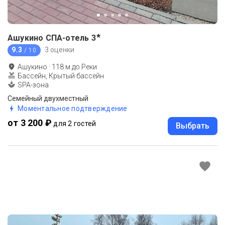
★
Ашукино СПА-отель
3
9.3
3 оценки
/ 10
Ашукино
·
118
м до
Реки
Бассейн, Крытый бассейн
SPA-зона
Семейный двухместный
Моментальное подтверждение
от 3 200 ₽
для 2 гостей
Выбрать