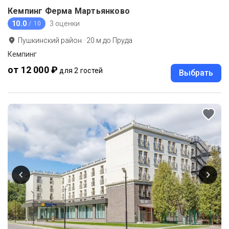
Кемпинг Ферма Мартьянково
10.0
3 оценки
/ 10
Пушкинский район
·
20
м до
Пруда
Кемпинг
от 12 000 ₽
для 2 гостей
Выбрать