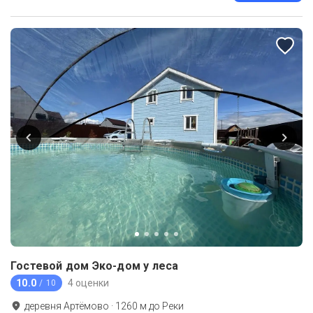
Гостевой дом Эко-дом у леса
10.0
4 оценки
/ 10
деревня Артёмово
·
1260
м до
Реки