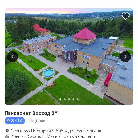
★
Пансионат Восход
3
9.8
4 оценки
/ 10
Сергиево-Посадский
·
505
м до
реки Торгоши
Крытый бассейн, Малый крытый бассейн