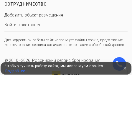
СОТРУДНИЧЕСТВО
Добавить объект размещения
Войти в экстранет
Для корректной работы сайт использует файлы cookie, продолжение
использования сервиса означает ваше согласие с обработкой данных.
© 2010–2026, Российский сервис бронирования
Чтобы улучшить работу сайта, мы используем cookies.
Подробнее
Удобные, быстрые и безопасные платежи
при оплате бронирований
Мы в Едином федеральном реестре турагентов
ООО “Здоровый отдых”
0008795
РТА