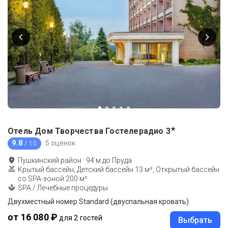
★
Отель Дом Творчества Гостелерадио
3
9.8
5 оценок
/ 10
Пушкинский район
·
94
м до
Пруда
Крытый бассейн, Детский бассейн 13 м², Открытый бассейн
со SPA-зоной 200 м²
SPA / Лечебные процедуры
Двухместный номер Standard (двуспальная кровать)
от 16 080 ₽
для 2 гостей
Выбрать