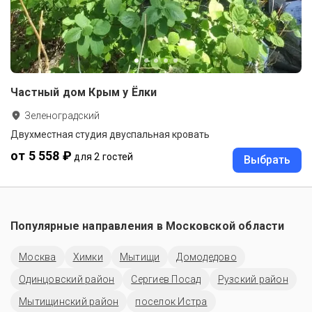
Частный дом Крым у Ёлки
Зеленоградский
Двухместная студия двуспальная кровать
от 5 558 ₽
для 2 гостей
Выбрать
Популярные направления в
Московской области
Москва
Химки
Мытищи
Домодедово
Одинцовский район
Сергиев Посад
Рузский район
Мытищинский район
поселок Истра