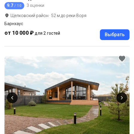
9.7
3 оценки
/ 10
Щелковский район
·
52
м до
реки Воря
Барнхаус
от 10 000 ₽
для 2 гостей
Выбрать