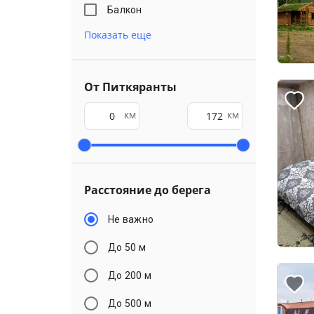
Балкон
Показать еще
От Питкяранты
км
км
Расстояние до берега
Не важно
До 50 м
До 200 м
До 500 м