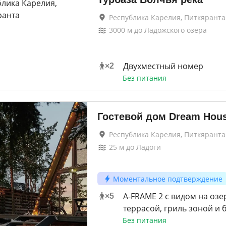
Республика Карелия, Питкяранта
3000
м до
Ладожского озера
Двухместный номер
×
2
Без питания
Гостевой дом Dream House
Республика Карелия, Питкяранта
25
м до
Ладоги
Моментальное подтверждение
A-FRAME 2 с видом на оз
×
5
террасой, гриль зоной и
Без питания