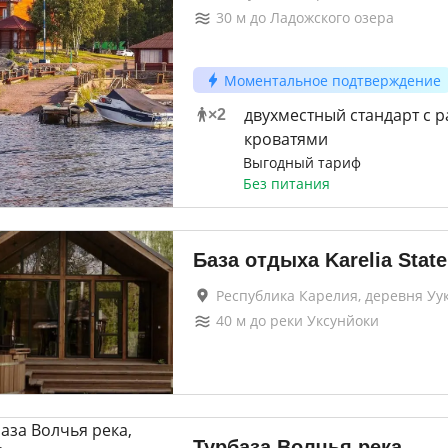
30
м до
Ладожского озера
Моментальное подтверждение
двухместный стандарт с 
×
2
кроватями
Выгодный тариф
Без питания
База отдыха Karelia State
Республика Карелия, деревня Уу
40
м до
реки Уксунйоки
Турбаза Волчья река