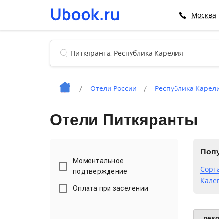
Москва
Отели России
Республика Карел
Отели Питкяранты
Попу
Моментальное
Сорт
подтверждение
Кале
Оплата при заселении
рек