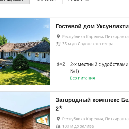
Гостевой дом Уксунлахти
Республика Карелия, Питкяранта
35
м до
Ладожского озера
2-х местный с удобствами
×
2
№1)
Без питания
Загородный комплекс Б
★
2
Республика Карелия, Питкяранта
180
м до
залива