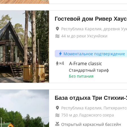
Гостевой дом Ривер Хаус
Республика Карелия, деревня Уу
44
м до
реки Уксунйоки
Моментальное подтверждение
A-Frame classic
×
4
Стандартный тариф
Без питания
База отдыха Три Стихии-
Республика Карелия, Питкярантс
750
м до
Ладожского озера
Открытый каркасный бассейн