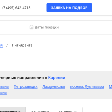
+7 (495) 642-4713
ЗАЯВКА НА ПОДБОР
ия
Питкяранта
лярные направления в
Карелии
авала
Петрозаводск
Лахденпохья
поселок Лумиваара
М
вала
омендуемые
по отзывам
по цене