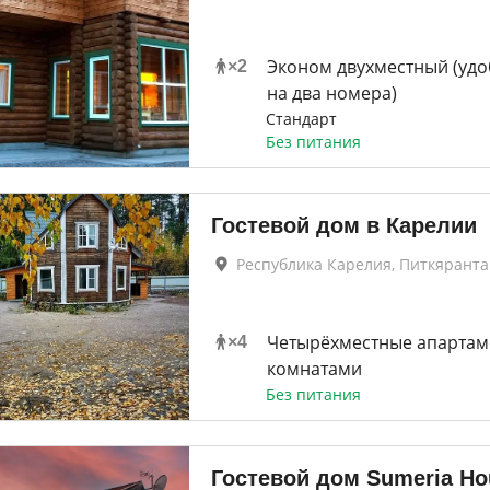
Эконом двухместный (удо
×
2
на два номера)
Стандарт
Без питания
Гостевой дом в Карелии
Республика Карелия, Питкяранта
Четырёхместные апартаме
×
4
комнатами
Без питания
Гостевой дом Sumeria Hou