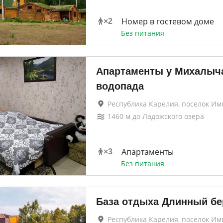
Номер в гостевом доме
×
2
Без питания
Апартаменты у Михалыч
водопада
Республика Карелия, поселок Им
1460
м до
Ладожского озера
Апартаменты
×
3
Без питания
База отдыха Длинный бе
Республика Карелия, поселок Им