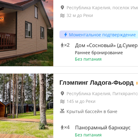
Республика Карелия, поселок Им
32
м до
Реки
Моментальное подтверждение
Дом «Сосновый» (д.Сумер
×
2
Раннее бронирование
Без питания
Глэмпинг Ладога-Фьорд
Республика Карелия, Питкярантс
145
м до
Реки
Крытый бассейн в бане
Панорамный барнхаус
×
4
Без питания