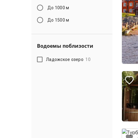
До 1000 м
До 1500 м
Водоемы поблизости
Ладожское озеро
10