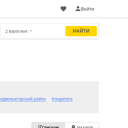
Войти
едвежьегорский район
Кондопога
Списком
На карте