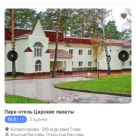
Парк-отель Царские палаты
10.0
3 оценки
/ 10
Колмогорово
·
345
м до
реки Томи
Крытый бассейн, Открытый бассейн