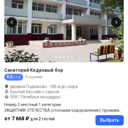
Санаторий Кедровый бор
9.5
4 оценки
/ 10
деревня Подъяково
·
185
м до
озера
Крытый бассейн с сауной
SPA / Лечебные процедуры
Номер 2-местный 1 категории
ЗАЩИТНИК ОТЕЧЕСТВА (столовая/оздоровление): проживание, 3-разовое питание в столовой (комплексное), оздоровительные процедуры
от 7 668 ₽
для 2 гостей
Выбрать