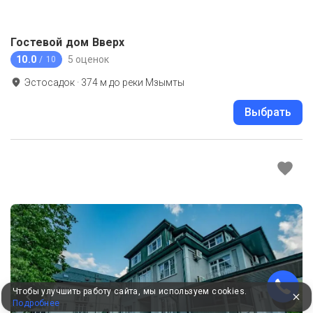
Гостевой дом Вверх
10.0
5 оценок
/ 10
Эстосадок
·
374
м до
реки Мзымты
Выбрать
Чтобы улучшить работу сайта, мы используем cookies.
Подробнее