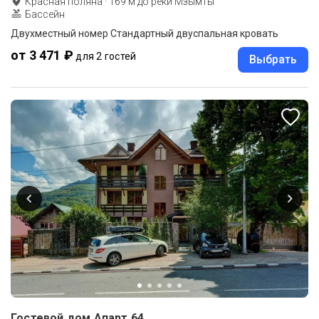
Красная поляна
·
169
м до
реки Мзымты
Бассейн
Двухместный номер Стандартный двуспальная кровать
от 3 471 ₽
для 2 гостей
Выбрать
Гостевой дом Апарт 64