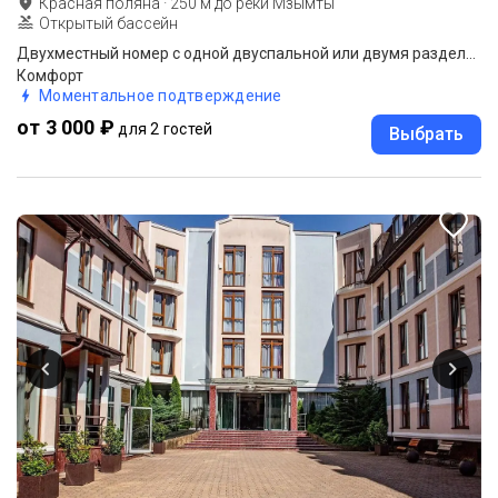
Красная поляна
·
250
м до
реки Мзымты
Открытый бассейн
Двухместный номер с одной двуспальной или двумя раздельными кроватями
Комфорт
Моментальное подтверждение
от 3 000 ₽
для 2 гостей
Выбрать