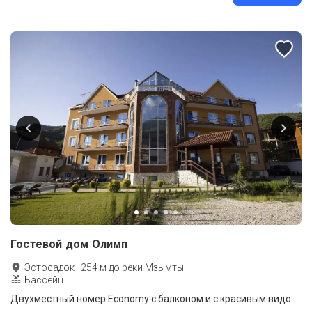
Гостевой дом Олимп
Эстосадок
·
254
м до
реки Мзымты
Бассейн
Двухместный номер Economy с балконом и с красивым видом из окна 2 отдельные кровати