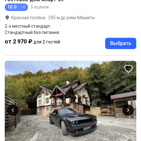
10.0
5 оценок
/ 10
Красная поляна
·
295
м до
реки Мзымты
2-x местный стандарт
Стандартный без питания
от 2 970 ₽
для 2 гостей
Выбрать