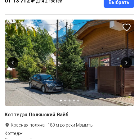
от 13 712 ₽
для 2 гостей
Выбрать
Коттедж Полянский Вайб
Красная поляна
·
180
м до
реки Мзымты
Коттедж