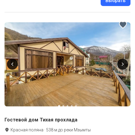
Выбрать
Гостевой дом Тихая прохлада
Красная поляна
·
538
м до
реки Мзымты