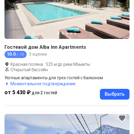
Гостевой дом Alba Inn Apartments
10.0
3 оценки
/ 10
Красная поляна
·
525
м до
реки Мзымты
Открытый бассейн
Уютные апартаменты для трех гостей c балконом
Моментальное подтверждение
от 5 430 ₽
для 2 гостей
Выбрать