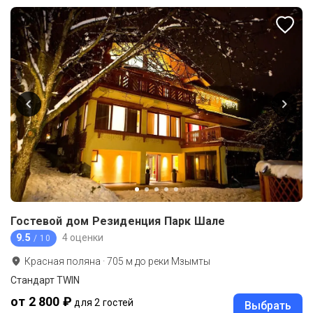
Гостевой дом Резиденция Парк Шале
9.5
4 оценки
/ 10
Красная поляна
·
705
м до
реки Мзымты
Стандарт TWIN
от 2 800 ₽
для 2 гостей
Выбрать