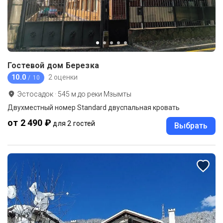
Гостевой дом Березка
10.0
2 оценки
/ 10
Эстосадок
·
545
м до
реки Мзымты
Двухместный номер Standard двуспальная кровать
от 2 490 ₽
для 2 гостей
Выбрать