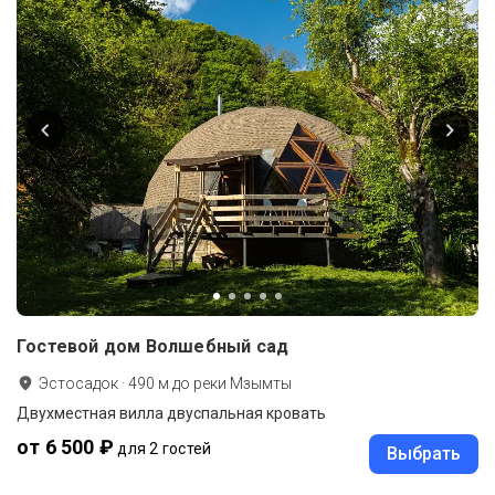
Гостевой дом Волшебный сад
Эстосадок
·
490
м до
реки Мзымты
Двухместная вилла двуспальная кровать
от 6 500 ₽
для 2 гостей
Выбрать