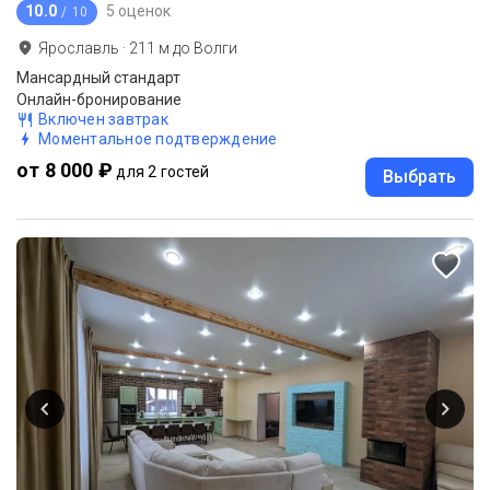
10.0
5 оценок
/ 10
Ярославль
·
211
м до
Волги
Мансардный стандарт
Онлайн-бронирование
Включен завтрак
Моментальное подтверждение
от 8 000 ₽
для 2 гостей
Выбрать