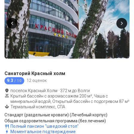
Санаторий Красный холм
9.3
12 оценок
/ 10
поселок Красный Холм
·
372
м до
Волги
Крытый бассейн с аэромассажем 200 м², Чаша с
минеральной водой, Открытый бассейн с подогревом 87 м²
Термальный комплекс, СПА
Стандарт (раздельные кровати) (Лечебный корпус)
Общая оздоровительная программа (без лечения)
Полный пансион "шведский стол"
Моментальное подтверждение