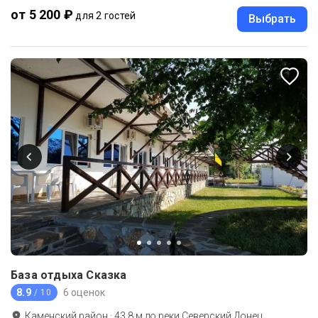
от 5 200 ₽
для 2 гостей
Выбрать
База отдыха Сказка
8.9
6 оценок
/ 10
Каменский район
·
43.8
м до
реки Северский Донец