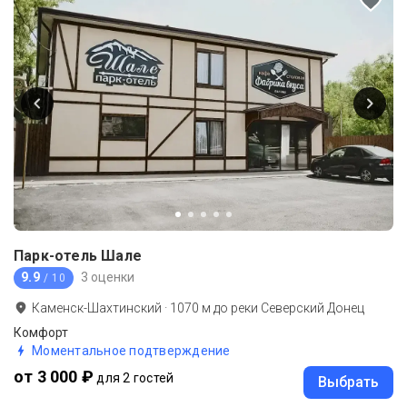
Парк-отель Шале
9.9
3 оценки
/ 10
Каменск-Шахтинский
·
1070
м до
реки Северский Донец
Комфорт
Моментальное подтверждение
от 3 000 ₽
для 2 гостей
Выбрать