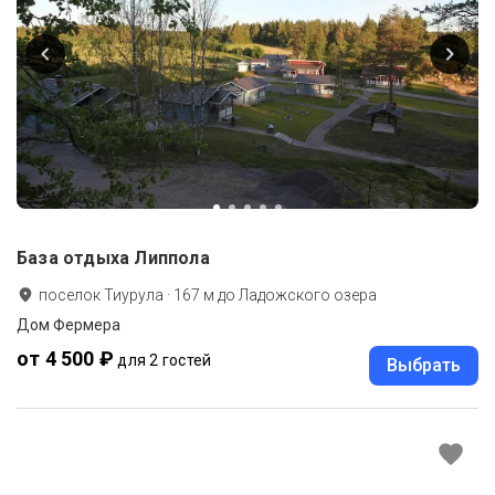
База отдыха Липпола
поселок Тиурула
·
167
м до
Ладожского озера
Дом Фермера
от 4 500 ₽
для 2 гостей
Выбрать