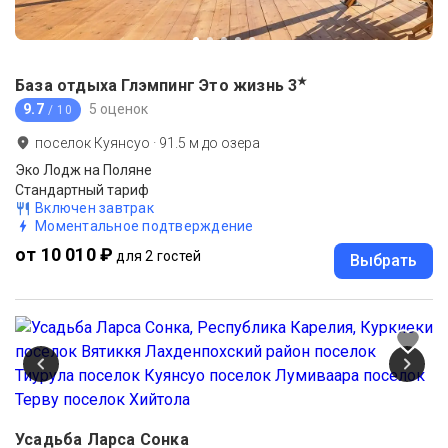
★
База отдыха Глэмпинг Это жизнь
3
9.7
5 оценок
/ 10
поселок Куянсуо
·
91.5
м до
озера
Эко Лодж на Поляне
Стандартный тариф
Включен завтрак
Моментальное подтверждение
от 10 010 ₽
для 2 гостей
Выбрать
Усадьба Ларса Сонка