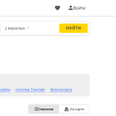
Войти
район
поселок Токсово
Зеленогорск
Списком
На карте