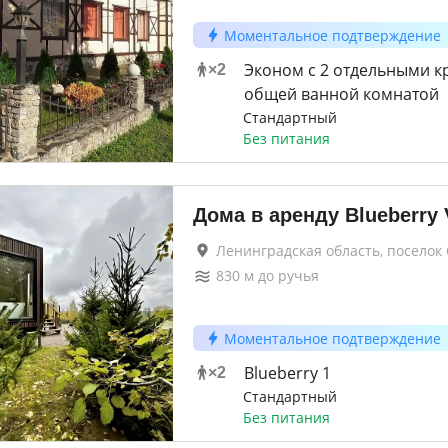
Моментальное подтверждение
Эконом c 2 отдельными к
×
2
общей ванной комнатой
Стандартный
Без питания
Дома в аренду Blueberry V
Ленинградская область, поселок
830
м до
ручья
Моментальное подтверждение
Blueberry 1
×
2
Стандартный
Без питания