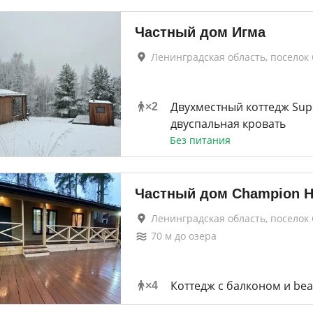
Частный дом Игма
Ленинградская область, поселок
Двухместный коттедж Sup
×
2
двуспальная кровать
Без питания
Частный дом Champion 
Ленинградская область, поселок
70
м до
озера
Коттедж с балконом и bea
×
4