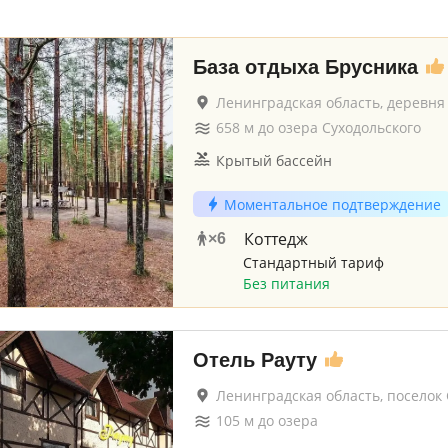
База отдыха Брусника
Ленинградская область, деревня
658
м до
озера Суходольского
Крытый бассейн
Моментальное подтверждение
Коттедж
×
6
Стандартный тариф
Без питания
Отель Рауту
Ленинградская область, поселок
105
м до
озера