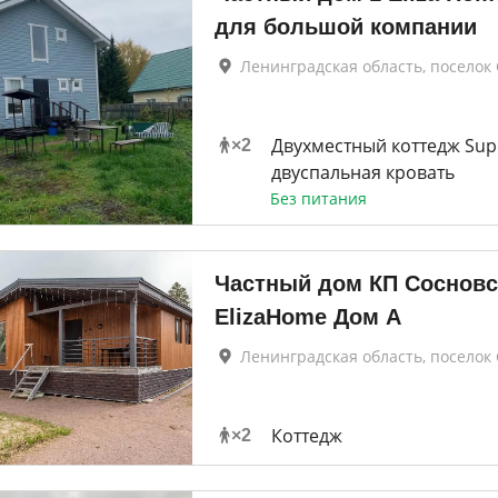
для большой компании
Ленинградская область, поселок
Двухместный коттедж Sup
×
2
двуспальная кровать
Без питания
Частный дом КП Сосновс
ElizaHome Дом А
Ленинградская область, поселок
Коттедж
×
2