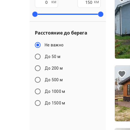
км
км
Расстояние до берега
Не важно
До 50 м
До 200 м
До 500 м
До 1000 м
До 1500 м