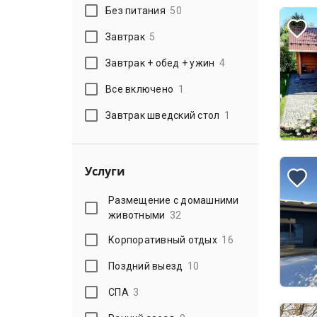
Без питания
50
Завтрак
5
Завтрак + обед + ужин
4
Все включено
1
Завтрак шведский стол
1
Услуги
Размещение с домашними
животными
32
Корпоративный отдых
16
Поздний выезд
10
СПА
3