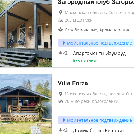
Загородный клуб Загорь
Московская область, Солнечного
203
м до
Реки
Скрабирование, Аромапарение
Моментальное подтверждение
Апартаменты Изумруд
×
2
Без питания
Villa Forza
Московская область, поселок Ог
20
м до
реки Колоколенки
Моментальное подтверждение
Домик-баня «Речной»
×
2