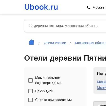
Москва
Отели России
Московская облас
Отели деревни Пятн
Попу
Моментальное
Моск
подтверждение
Мыти
Со скидкой
Оплата при заселении
рек