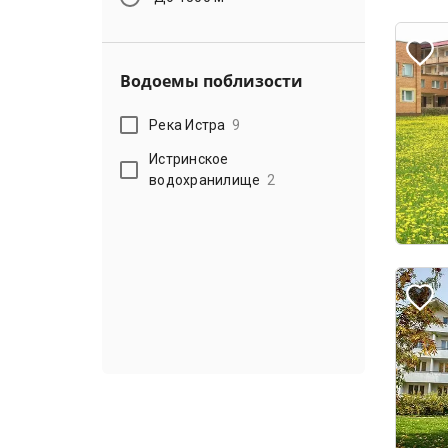
Водоемы поблизости
Река Истра
9
Истринское
водохранилище
2