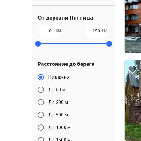
От деревни Пятница
км
км
Расстояние до берега
Не важно
До 50 м
До 200 м
До 500 м
До 1000 м
До 1500 м