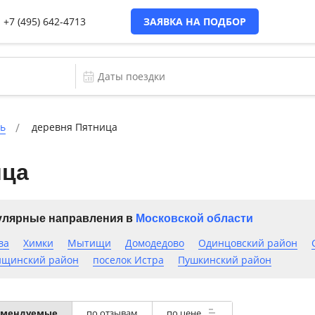
+7 (495) 642-4713
ЗАЯВКА НА ПОДБОР
ть
деревня Пятница
ица
лярные направления в
Московской области
ва
Химки
Мытищи
Домодедово
Одинцовский район
щинский район
поселок Истра
Пушкинский район
омендуемые
по отзывам
по цене