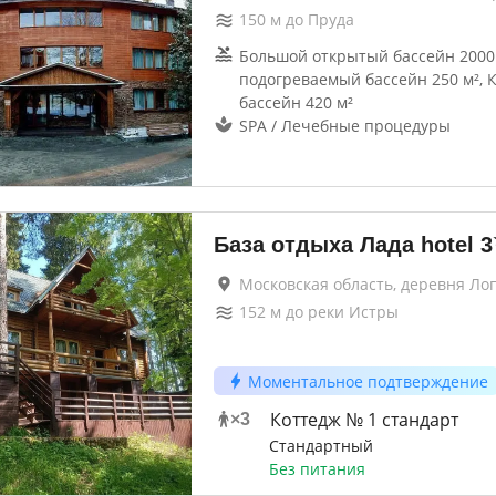
150
м до
Пруда
Большой открытый бассейн 2000
подогреваемый бассейн 250 м²,
бассейн 420 м²
SPA / Лечебные процедуры
База отдыха Лада hotel
3
Московская область, деревня Ло
152
м до
реки Истры
Моментальное подтверждение
Коттедж № 1 стандарт
×
3
Стандартный
Без питания