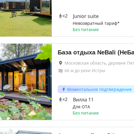
Junior suite
×
2
Невозвратный тариф*
Без питания
База отдыха NeBali (НеБ
Московская область, деревня Пя
66
м до
реки Истры
Моментальное подтверждение
Вилла 11
×
2
Для ОТА
Без питания