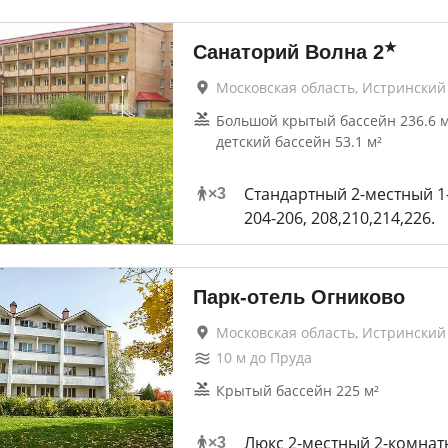
★
Санаторий Волна
2
Московская область, Истринский
Большой крытый бассейн 236.6 м
детский бассейн 53.1 м²
Стандартный 2-местный 
×
3
204-206, 208,210,214,226.
Парк-отель Огниково
Московская область, Истринский
10
м до
Пруда
Крытый бассейн 225 м²
Люкс 2-местный 2-комна
×
3