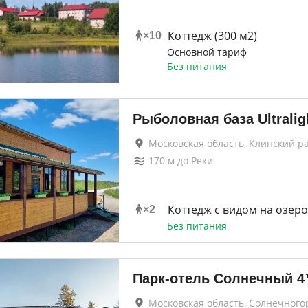
Коттедж (300 м2)
×
10
Основной тариф
Без питания
Рыболовная база Ultralig
Московская область, Клинский р
170
м до
Реки
Коттедж с видом на озеро
×
2
Без питания
Парк-отель Солнечный
4
Московская область, Солнечного