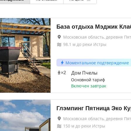
База отдыха Мэджик Кла
Московская область, деревня Пя
98.1
м до
реки Истры
Моментальное подтверждение
Дом Пчелы
×
2
Основной тариф
Включен завтрак
Глэмпинг Пятница Эко Ку
Московская область, деревня Пя
150
м до
реки Истры