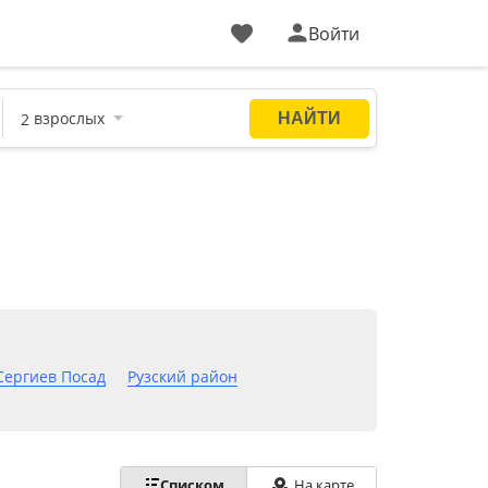
Войти
Сергиев Посад
Рузский район
Списком
На карте