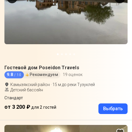
Гостевой дом Poseidon Travels
9.8
Рекомендуем
19 оценок
/ 10
Камызякский район
·
15
м до
реки Тузуклей
Детский бассейн
Стандарт
от 3 200 ₽
для 2 гостей
Выбрать