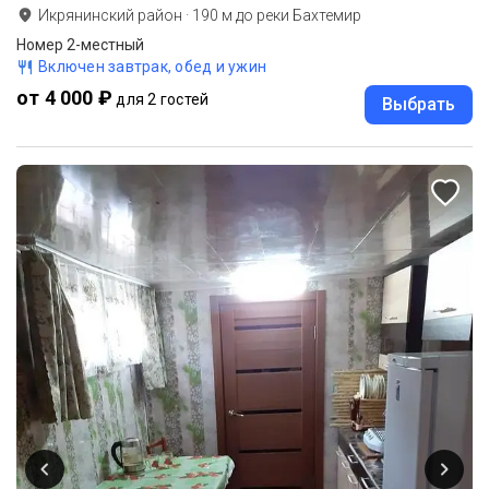
Икрянинский район
·
190
м до
реки Бахтемир
Номер 2-местный
Включен завтрак, обед и ужин
от 4 000 ₽
для 2 гостей
Выбрать