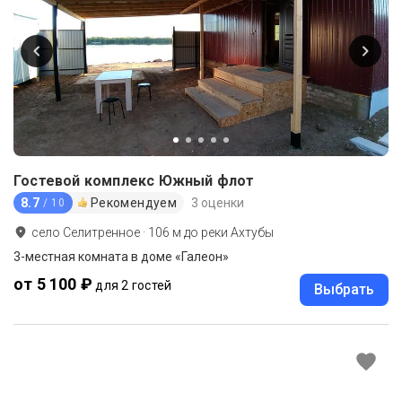
Гостевой комплекс Южный флот
8.7
Рекомендуем
3 оценки
/ 10
село Селитренное
·
106
м до
реки Ахтубы
3-местная комната в доме «Галеон»
от 5 100 ₽
для 2 гостей
Выбрать