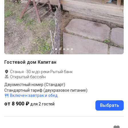
Гостевой дом Капитан
Станья
·
30
м до
реки Рытый банк
Открытый бассейн
Двухместный номер (Стандарт)
Стандартный тариф (двухразовое питание)
Включен завтрак и обед
от 8 900 ₽
для 2 гостей
Выбрать