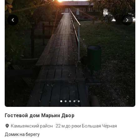
Гостевой дом Марьин Двор
Камызякский район
·
22
м до
реки Большая Чёрная
Домик на берегу