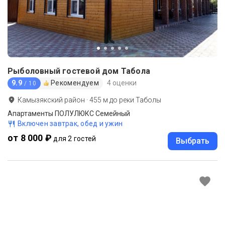
Рыболовный гостевой дом Табола
9.9
Рекомендуем
4 оценки
/ 10
Камызякский район
·
455
м до
реки Таболы
Апартаменты ПОЛУЛЮКС Семейный
Включен завтрак, обед и ужин
от 8 000 ₽
для 2 гостей
Выбрать