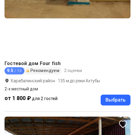
Гостевой дом Four fish
9.5
Рекомендуем
2 оценки
/ 10
Харабалинский район
·
135
м до
реки Ахтубы
2-х местный дом
от 1 800 ₽
для 2 гостей
Выбрать