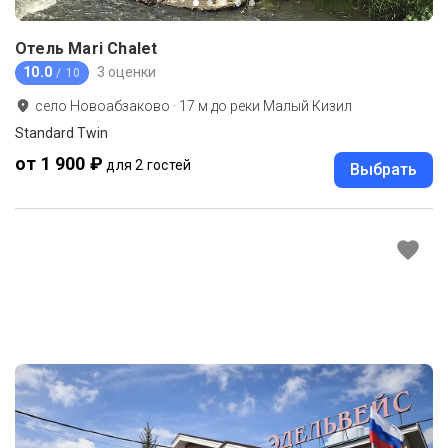
Отель Mari Chalet
10.0
3 оценки
/ 10
село Новоабзаково
·
17
м до
реки Малый Кизил
Standard Twin
от 1 900 ₽
для 2 гостей
Выбрать