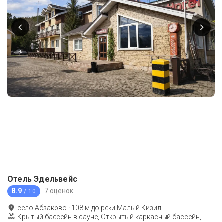
Отель Эдельвейс
8.9
7 оценок
/ 10
село Абзаково
·
108
м до
реки Малый Кизил
Крытый бассейн в сауне, Открытый каркасный бассейн,