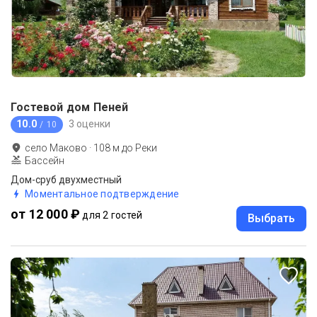
Гостевой дом Пеней
10.0
3 оценки
/ 10
село Маково
·
108
м до
Реки
Бассейн
Дом-сруб двухместный
Моментальное подтверждение
от 12 000 ₽
для 2 гостей
Выбрать