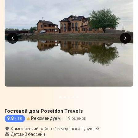
Гостевой дом Poseidon Travels
9.8
Рекомендуем
19 оценок
/ 10
Камызякский район
·
15
м до
реки Тузуклей
Детский бассейн