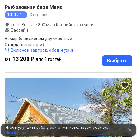
Рыболовная база Маяк
10.0
3 оценки
/ 10
село Вышка
·
800
м до
Каспийского моря
Бассейн
Номер блок эконом двухместный
Стандартный тариф
Включен завтрак, обед и ужин
от 13 200 ₽
для 2 гостей
Выбрать
Чтобы улучшить работу сайта, мы используем cookies.
Подробнее