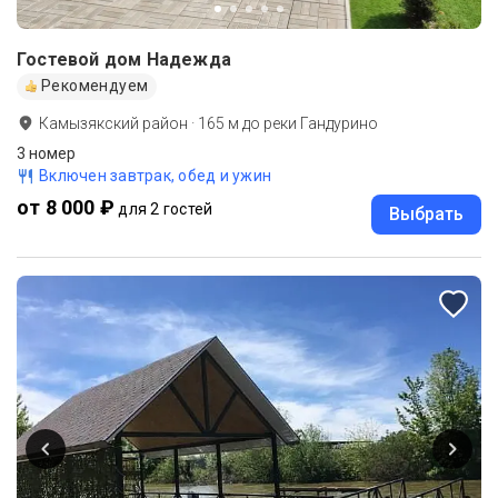
Гостевой дом Надежда
Рекомендуем
Камызякский район
·
165
м до
реки Гандурино
3 номер
Включен завтрак, обед и ужин
от 8 000 ₽
для 2 гостей
Выбрать