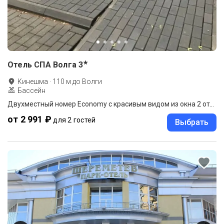
★
Отель СПА Волга
3
Кинешма
·
110
м до
Волги
Бассейн
Двухместный номер Economy с красивым видом из окна 2 отдельные кровати
от 2 991 ₽
для 2 гостей
Выбрать