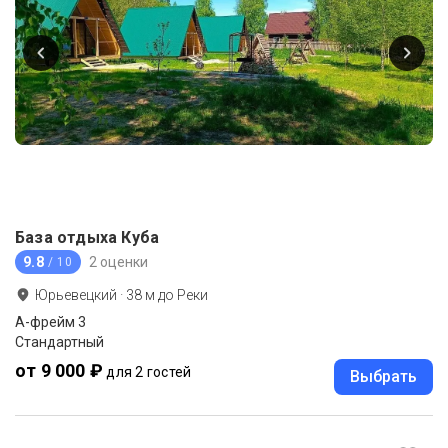
База отдыха Куба
9.8
2 оценки
/ 10
Юрьевецкий
·
38
м до
Реки
А-фрейм 3
Стандартный
от 9 000 ₽
для 2 гостей
Выбрать