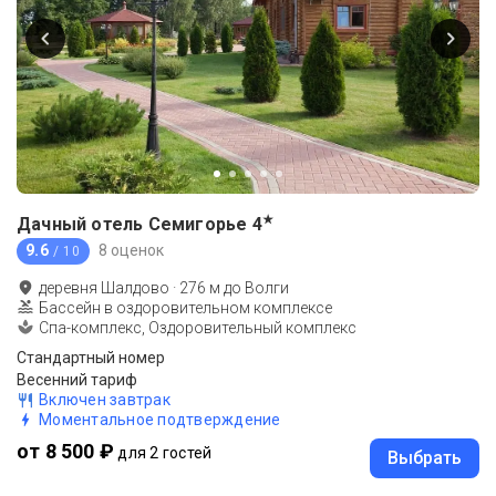
★
Дачный отель Семигорье
4
9.6
8 оценок
/ 10
деревня Шалдово
·
276
м до
Волги
Бассейн в оздоровительном комплексе
Спа-комплекс, Оздоровительный комплекс
Стандартный номер
Весенний тариф
Включен завтрак
Моментальное подтверждение
от 8 500 ₽
для 2 гостей
Выбрать