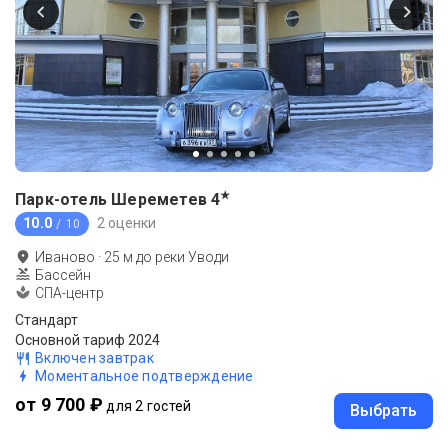
★
Парк-отель Шереметев
4
10.0
2 оценки
/ 10
Иваново
·
25
м до
реки Уводи
Бассейн
СПА-центр
Стандарт
Основной тариф 2024
Включен завтрак
Моментальное подтверждение
от 9 700 ₽
для 2 гостей
Выбрать