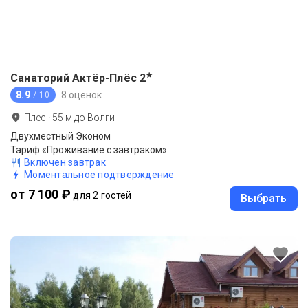
★
Санаторий Актёр-Плёс
2
8.9
8 оценок
/ 10
Плес
·
55
м до
Волги
Двухместный Эконом
Тариф «Проживание с завтраком»
Включен завтрак
Моментальное подтверждение
от 7 100 ₽
для 2 гостей
Выбрать