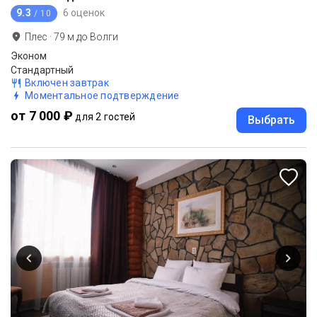
9.3
6 оценок
/ 10
Плес
·
79
м до
Волги
Эконом
Стандартный
Включен завтрак
Моментальное подтверждение
от 7 000 ₽
для 2 гостей
Выбрать