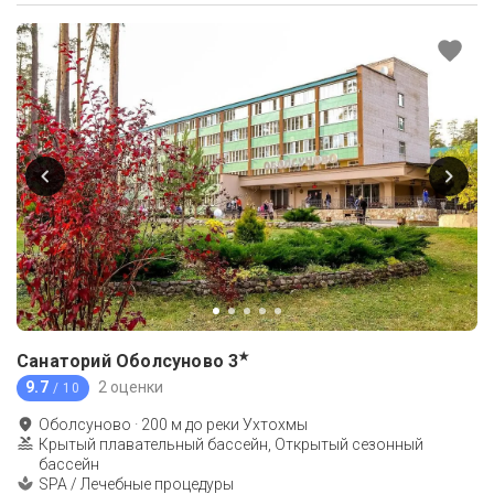
★
Санаторий Оболсуново
3
9.7
2 оценки
/ 10
Оболсуново
·
200
м до
реки Ухтохмы
Крытый плавательный бассейн, Открытый сезонный
бассейн
SPA / Лечебные процедуры