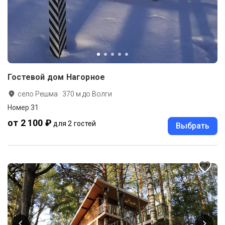
Гостевой дом Нагорное
село Решма
·
370
м до
Волги
Номер 31
от 2 100 ₽
для 2 гостей
Выбрать