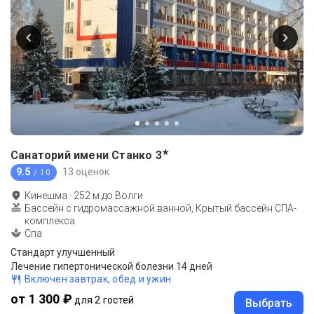
★
Санаторий имени Станко
3
9.5
13 оценок
/ 10
Кинешма
·
252
м до
Волги
Бассейн с гидромассажной ванной, Крытый бассейн СПА-
комплекса
Спа
Стандарт улучшенный
Лечение гипертонической болезни 14 дней
Включен завтрак, обед и ужин
от 1 300 ₽
для 2 гостей
Выбрать