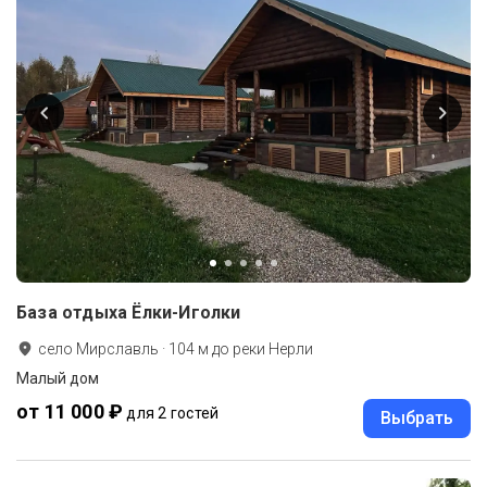
База отдыха Ёлки-Иголки
село Мирславль
·
104
м до
реки Нерли
Малый дом
от 11 000 ₽
для 2 гостей
Выбрать