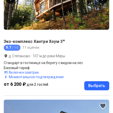
★
Эко-комплекс Кантри Хоум
3
9.7
11 оценок
/ 10
д. Стёпаново
·
107
м до
реки Меры
Стандарт в гостинице на берегу с видом на лес
Базовый тариф
Включен завтрак
Моментальное подтверждение
от 6 200 ₽
для 2 гостей
Выбрать