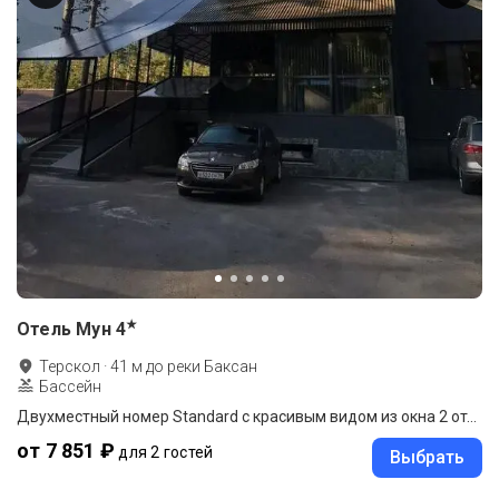
★
Отель Мун
4
Терскол
·
41
м до
реки Баксан
Бассейн
Двухместный номер Standard с красивым видом из окна 2 отдельные кровати
от 7 851 ₽
для 2 гостей
Выбрать