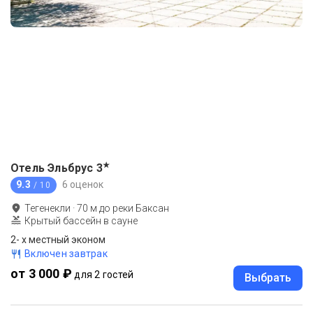
★
Отель Эльбрус
3
9.3
6 оценок
/ 10
Тегенекли
·
70
м до
реки Баксан
Крытый бассейн в сауне
2- х местный эконом
Включен завтрак
от 3 000 ₽
для 2 гостей
Выбрать