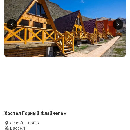
Хостел Горный Флайчегем
село Эльтюбю
Бассейн