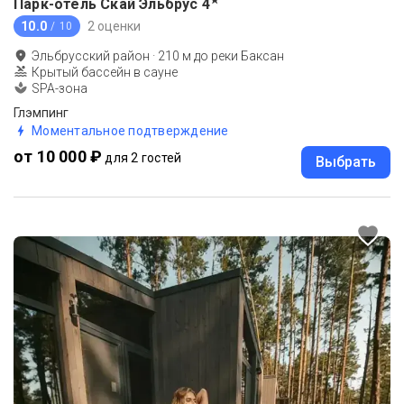
★
Парк-отель Скай Эльбрус
4
10.0
2 оценки
/ 10
Эльбрусский район
·
210
м до
реки Баксан
Крытый бассейн в сауне
SPA-зона
Глэмпинг
Моментальное подтверждение
от 10 000 ₽
для 2 гостей
Выбрать