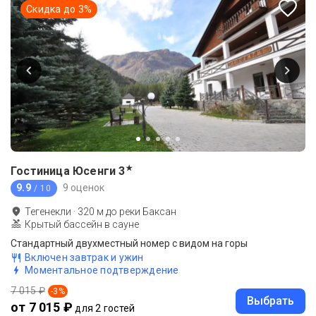
Скидка до
3
%
★
Гостиница Юсенги
3
9.9
9 оценок
/ 10
Тегенекли
·
320
м до
реки Баксан
Крытый бассейн в сауне
Стандартный двухместный номер с видом на горы
Включен завтрак и ужин
Моментальное подтверждение
7 015 ₽
-
3
%
Выбрать
от 7 015 ₽
для 2 гостей