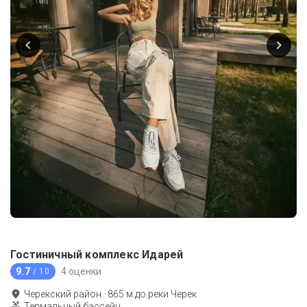
Гостиничный комплекс Идарей
9.7
4 оценки
/ 10
Черекский район
·
865
м до
реки Черек
Термальный бассейн