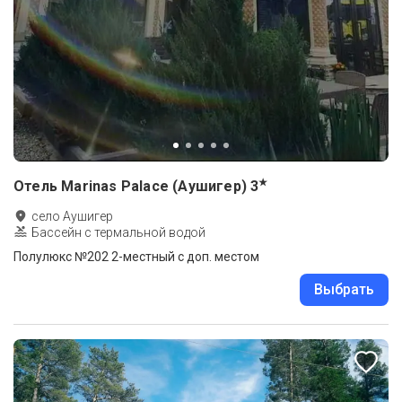
★
Отель Marinas Palace (Аушигер)
3
село Аушигер
Бассейн с термальной водой
Полулюкс №202 2-местный с доп. местом
Выбрать