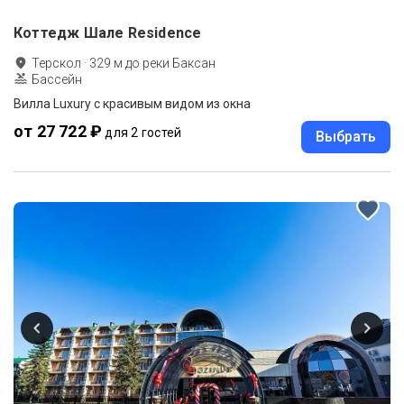
Коттедж Шале Residence
Терскол
·
329
м до
реки Баксан
Бассейн
Вилла Luxury с красивым видом из окна
от 27 722 ₽
для 2 гостей
Выбрать