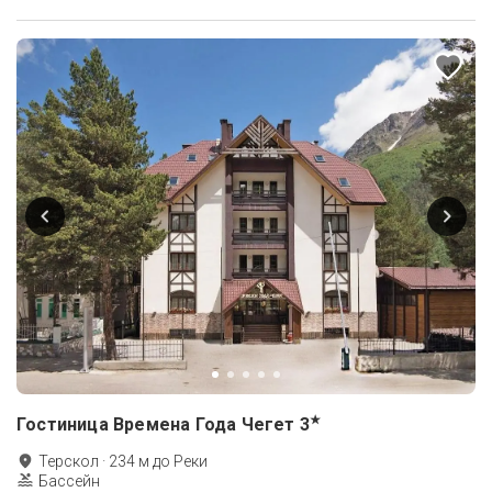
★
Гостиница Времена Года Чегет
3
Терскол
·
234
м до
Реки
Бассейн