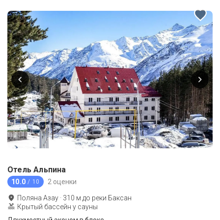
Отель Альпина
10.0
2 оценки
/ 10
Поляна Азау
·
310
м до
реки Баксан
Крытый бассейн у сауны