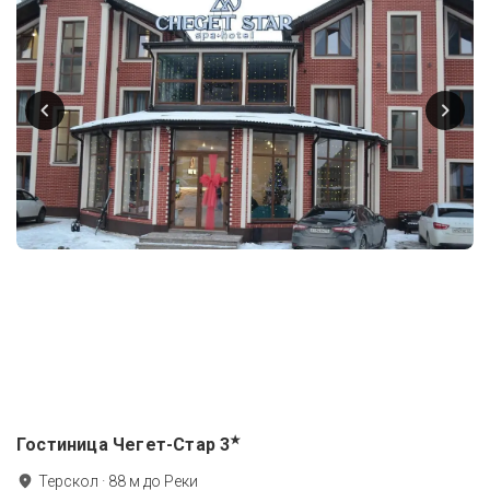
★
Гостиница Чегет-Стар
3
Терскол
·
88
м до
Реки