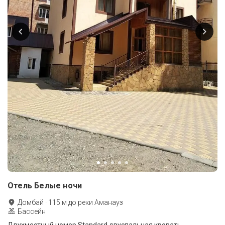
Отель Белые ночи
Домбай
·
115
м до
реки Аманауз
Бассейн
Двухместный номер Standard двуспальная кровать