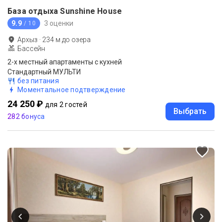
База отдыха Sunshine House
9.9
3 оценки
/ 10
Архыз
·
234
м до
озера
Бассейн
2-x местный апартаменты с кухней
Стандартный МУЛЬТИ
без питания
Моментальное подтверждение
24 250 ₽
для 2 гостей
Выбрать
282 бонуса