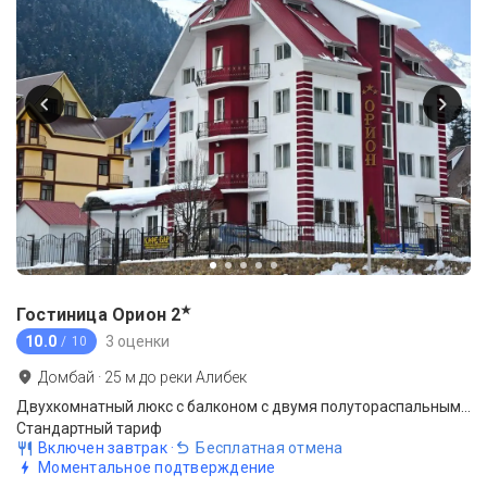
★
Гостиница Орион
2
10.0
3 оценки
/ 10
Домбай
·
25
м до
реки Алибек
Двухкомнатный люкс с балконом с двумя полутораспальными кроватями №5
Стандартный тариф
Включен завтрак
·
Бесплатная отмена
Моментальное подтверждение