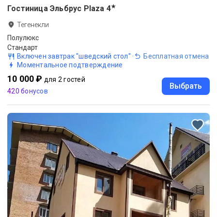
★
Гостиница Эльбрус Plaza
4
Тегенекли
Полулюкс
Стандарт
Включен завтрак "шведский стол"
·
Бесплатная отмена
Моментальное подтверждение
10 000 ₽
для 2 гостей
Выбрать
420 бонусов