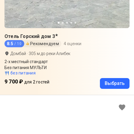
★
Отель Горский дом
3
8.5
Рекомендуем
4 оценки
/ 10
Домбай
·
305
м до
реки Алибек
2-x местный стандарт
Без питания МУЛЬТИ
без питания
9 700 ₽
для 2 гостей
Выбрать