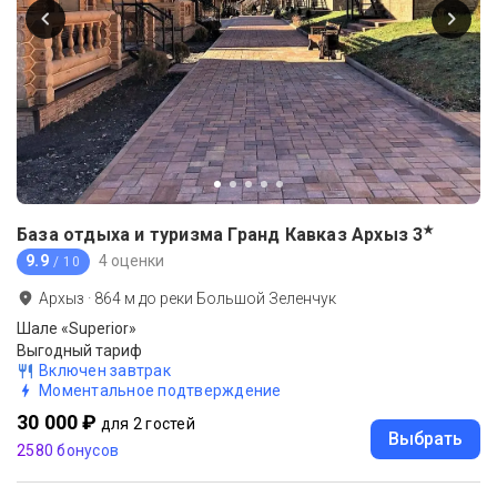
★
База отдыха и туризма Гранд Кавказ Архыз
3
9.9
4 оценки
/ 10
Архыз
·
864
м до
реки Большой Зеленчук
Шале «Superior»
Выгодный тариф
Включен завтрак
Моментальное подтверждение
30 000 ₽
для 2 гостей
Выбрать
2580 бонусов