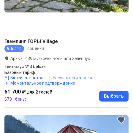
Глэмпинг ГОРЫ Village
9.6
2 оценки
/ 10
Архыз
·
439
м до
реки Большой Зеленчук
Тент-хаус № 3 Deluxe
Базовый тариф
Включен завтрак
·
Бесплатная отмена
Моментальное подтверждение
51 700 ₽
для 2 гостей
Выбрать
6731 бонус