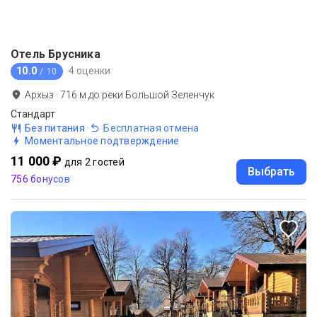
Отель Брусника
10.0
4 оценки
/ 10
Архыз
·
716
м до
реки Большой Зеленчук
Стандарт
Без питания
·
Бесплатная отмена
Моментальное подтверждение
11 000 ₽
для 2 гостей
Выбрать
756 бонусов