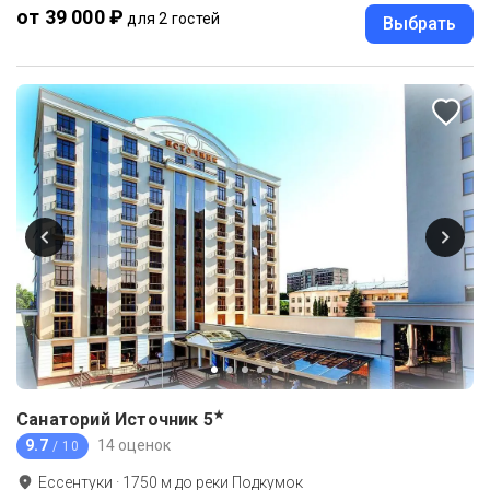
от 39 000 ₽
для 2 гостей
Выбрать
★
Санаторий Источник
5
9.7
14 оценок
/ 10
Ессентуки
·
1750
м до
реки Подкумок