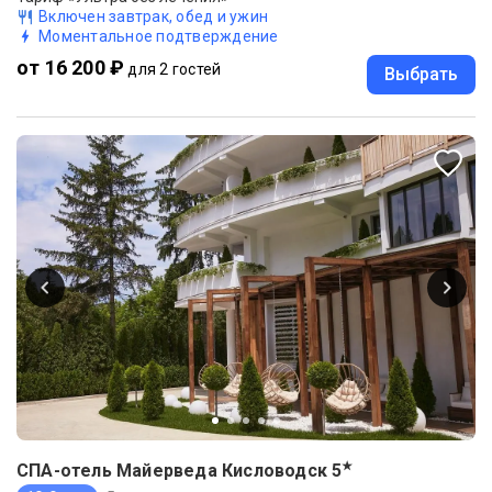
Включен завтрак, обед и ужин
Моментальное подтверждение
от 16 200 ₽
для 2 гостей
Выбрать
★
СПА-отель Майерведа Кисловодск
5