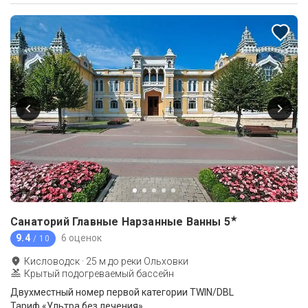
★
Санаторий Главные Нарзанные Ванны
5
9.4
6 оценок
/ 10
Кисловодск
·
25
м до
реки Ольховки
Крытый подогреваемый бассейн
Двухместный номер первой категории TWIN/DBL
Тариф «Ультра без лечения»