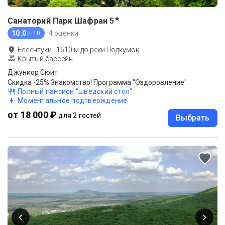
★
Санаторий Парк Шафран
5
10.0
4 оценки
/ 10
Ессентуки
·
1610
м до
реки Подкумок
Крытый бассейн
Джуниор Сюит
Скидка -25% Знакомство! Программа "Оздоровление"
Полный пансион "шведский стол"
Моментальное подтверждение
от 18 000 ₽
для 2 гостей
Выбрать