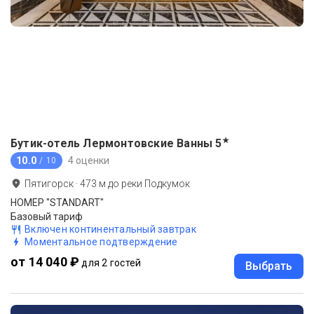
★
Бутик-отель Лермонтовские Ванны
5
10.0
4 оценки
/ 10
Пятигорск
·
473
м до
реки Подкумок
НОМЕР "STANDART"
Базовый тариф
Включен континентальный завтрак
Моментальное подтверждение
от 14 040 ₽
для 2 гостей
Выбрать