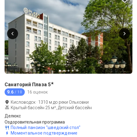
★
Санаторий Плаза
5
9.6
16 оценок
/ 10
Кисловодск
·
1310
м до
реки Ольховки
Крытый бассейн 25 м², Детский бассейн
Делюкс
Оздоровительная программа
Полный пансион "шведский стол"
Моментальное подтверждение