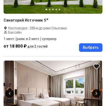
★
Санаторий Источник
5
Кисловодск
·
288
м до
реки Ольховки
Бассейн
1-мест. (разм. в 2-мест.) супериор
от 18 800 ₽
для 2 гостей
Выбрать