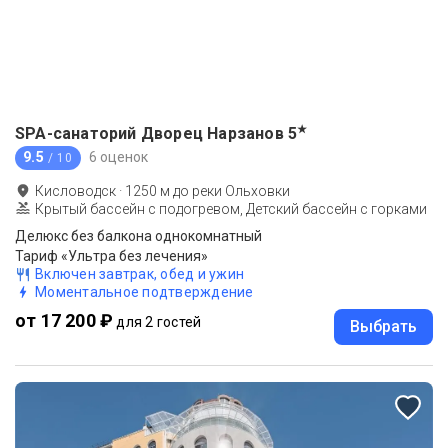
★
SPA-санаторий Дворец Нарзанов
5
9.5
6 оценок
/ 10
Кисловодск
·
1250
м до
реки Ольховки
Крытый бассейн с подогревом, Детский бассейн с горками
Делюкс без балкона однокомнатный
Тариф «Ультра без лечения»
Включен завтрак, обед и ужин
Моментальное подтверждение
от 17 200 ₽
для 2 гостей
Выбрать