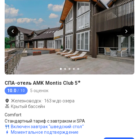
★
СПА-отель AMK Montis Club
5
10.0
5 оценок
/ 10
Железноводск
·
163
м до
озера
Крытый бассейн
Comfort
Стандартный тариф с завтраком и SPA
Включен завтрак "шведский стол"
Моментальное подтверждение