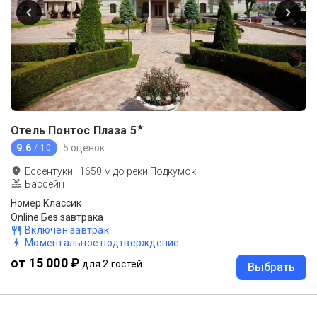
★
Отель Понтос Плаза
5
9.6
5 оценок
/ 10
Ессентуки
·
1650
м до
реки Подкумок
Бассейн
Номер Классик
Online Без завтрака
Включен завтрак
Моментальное подтверждение
от 15 000 ₽
для 2 гостей
Выбрать