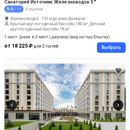
★
Санаторий Источник Железноводск
5
9.0
6 оценок
/ 10
Железноводск
·
130
м до
реки Джемуха
Крытый круглогодичный бассейн 180 м², Детский
круглогодичный бассейн 18 м²
1-мест. (разм. в 2-мест.) джуниор (вид на гору Бештау)
от 18 225 ₽
для 2 гостей
Выбрать