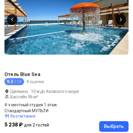
Отель Blue Sea
9.3
4 оценки
/ 10
Щёлкино
·
10
м до
Азовского моря
Бассейн 96 м²
4-х местный студия 1 этаж
Стандартный МУЛЬТИ
без питания
5 238 ₽
для 2 гостей
Выбрать