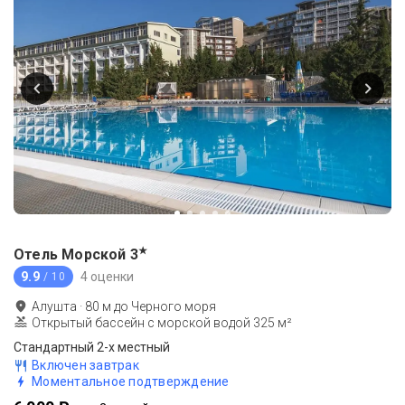
★
Отель Морской
3
9.9
4 оценки
/ 10
Алушта
·
80
м до
Черного моря
Открытый бассейн с морской водой 325 м²
Стандартный 2-х местный
Включен завтрак
Моментальное подтверждение