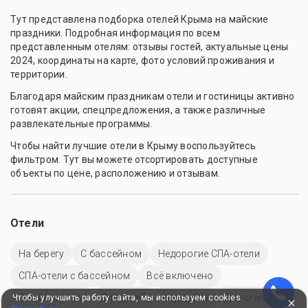
Тут представлена подборка отелей Крыма на майские
праздники. Подробная информация по всем
представленным отелям: отзывы гостей, актуальные цены
2024, координаты на карте, фото условий проживания и
территории.
Благодаря майским праздникам отели и гостиницы активно
готовят акции, спецпредложения, а также различные
развлекательные программы.
Чтобы найти лучшие отели в Крыму воспользуйтесь
фильтром. Тут вы можете отсортировать доступные
объекты по цене, расположению и отзывам.
Отели
На берегу
C бассейном
Недорогие СПА-отели
СПА-отели с бассейном
Всё включено
С аквапарком
Для детей
Недорого
Дорогие
Чтобы улучшить работу сайта, мы используем cookies.