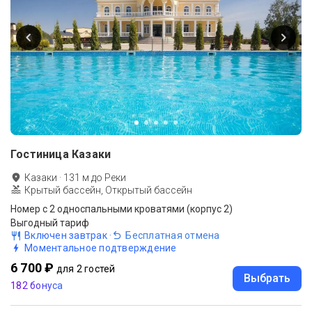
Гостиница Казаки
Казаки
·
131
м до
Реки
Крытый бассейн, Открытый бассейн
Номер с 2 односпальными кроватями (корпус 2)
Выгодный тариф
Включен завтрак
·
Бесплатная отмена
Моментальное подтверждение
6 700 ₽
для 2 гостей
Выбрать
182 бонуса