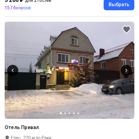
для 2 гостей
Выбрать
157 бонусов
Отель Привал
Елец
·
220
м до
Реки