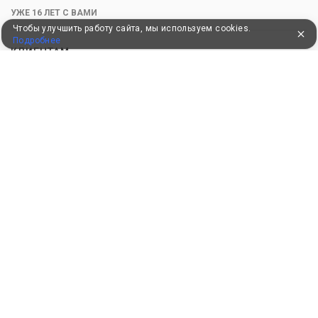
УЖЕ 16 ЛЕТ С ВАМИ
Чтобы улучшить работу сайта, мы используем cookies.
Подробнее
КЛИЕНТАМ
Как забронировать
Как оплатить
Бонусная программа
Акции
Пользовательское соглашение
Политика конфиденциальности
Контакты
СОТРУДНИЧЕСТВО
Добавить объект размещения
Войти в экстранет