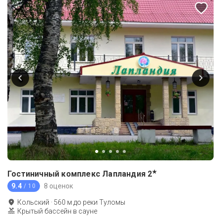
★
Гостиничный комплекс Лапландия
2
9.4
8 оценок
/ 10
Кольский
·
560
м до
реки Туломы
Крытый бассейн в сауне