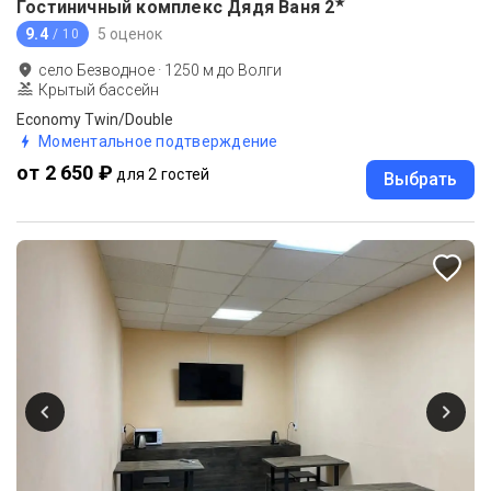
★
Гостиничный комплекс Дядя Ваня
2
9.4
5 оценок
/ 10
село Безводное
·
1250
м до
Волги
Крытый бассейн
Economy Twin/Double
Моментальное подтверждение
от 2 650 ₽
для 2 гостей
Выбрать