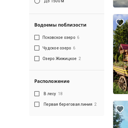
До 1500 м
Водоемы поблизости
Псковское озеро
6
Чудское озеро
6
Озеро Жижицкое
2
Расположение
В лесу
18
Первая береговая линия
2