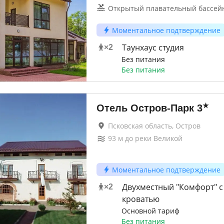
Открытый плавательный бассей
Моментальное подтверждение
Таунхаус студия
×
2
Без питания
Без питания
★
Отель Остров-Парк
3
Псковская область, Остров
93
м до
реки Великой
Моментальное подтверждение
Двухместный "Комфорт" с
×
2
кроватью
Основной тариф
Без питания