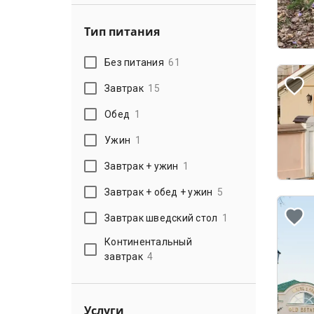
Тип питания
Без питания
61
Завтрак
15
Обед
1
Ужин
1
Завтрак + ужин
1
Завтрак + обед + ужин
5
Завтрак шведский стол
1
Континентальный
завтрак
4
Услуги