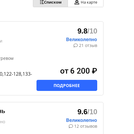
Списком
На карте
9.8
/10
и
21 отзыв
гревом
от 6 200 ₽
0,122-128,133-
ПОДРОБНЕЕ
нь
9.6
/10
ено
12 отзывов