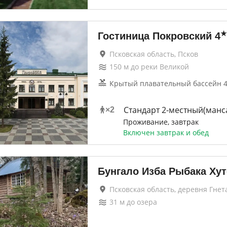
★
Гостиница Покровский
4
Псковская область, Псков
150
м до
реки Великой
Крытый плавательный бассейн 4
Стандарт 2-местный(манс
×
2
Проживание, завтрак
Включен завтрак и обед
Бунгало Изба Рыбака Ху
Псковская область, деревня Гнет
31
м до
озера