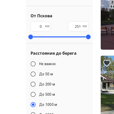
От Пскова
км
км
Расстояние до берега
Не важно
До 50 м
До 200 м
До 500 м
До 1000 м