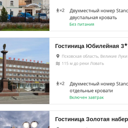
Двухместный номер Stan
×
2
двуспальная кровать
Без питания
★
Гостиница Юбилейная
3
Псковская область, Великие Луки
115
м до
реки Ловать
Двухместный номер Stand
×
2
отдельные кровати
Включен завтрак
Гостиница Золотая набе