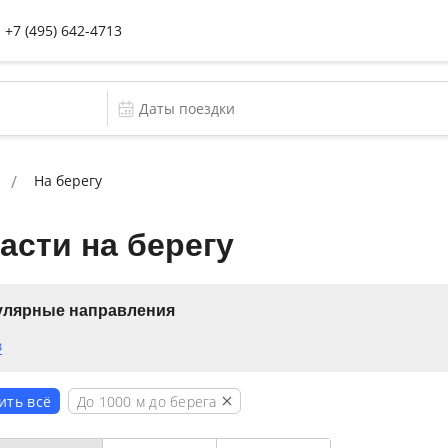
+7 (495) 642-4713
На берегу
асти на берегу
улярные направления
в
До
1000
м до берега
ить всё