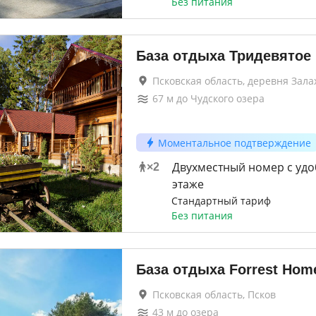
Без питания
База отдыха Тридевятое
Псковская область, деревня Зала
67
м до
Чудского озера
Моментальное подтверждение
Двухместный номер с удо
×
2
этаже
Стандартный тариф
Без питания
База отдыха Forrest Hom
Псковская область, Псков
43
м до
озера