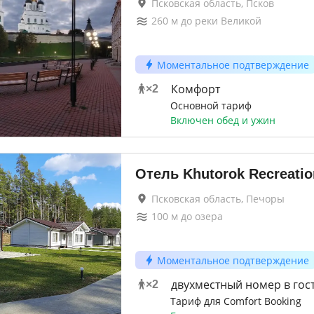
Псковская область, Псков
260
м до
реки Великой
Моментальное подтверждение
Комфорт
×
2
Основной тариф
Включен обед и ужин
Отель Khutorok Recreatio
Псковская область, Печоры
100
м до
озера
Моментальное подтверждение
двухместный номер в гос
×
2
Тариф для Comfort Booking