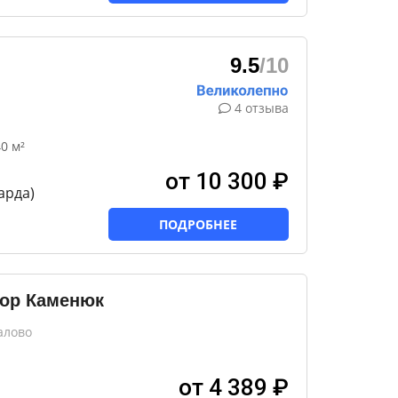
9.5
/10
4 отзыва
0 м²
от 10 300 ₽
арда)
ПОДРОБНЕЕ
тор Каменюк
алово
от 4 389 ₽