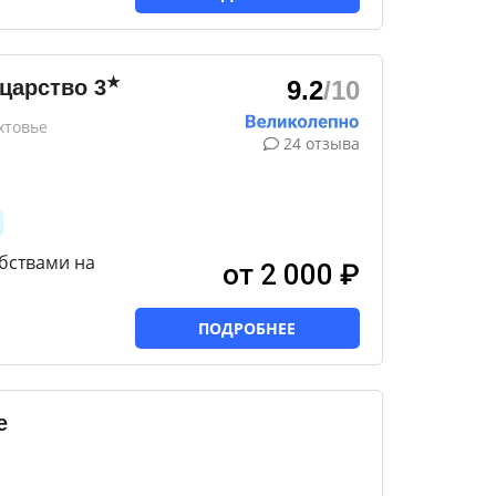
★
 царство
3
9.2
/10
хтовье
24 отзыва
бствами на
от 2 000 ₽
ПОДРОБНЕЕ
e