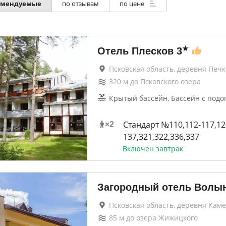
омендуемые
по отзывам
по цене
★
Отель Плесков
3
Псковская область, деревня Печк
320
м до
Псковского озера
Крытый бассейн, Бассейн с подо
Стандарт №110,112-117,12
×
2
137,321,322,336,337
Включен завтрак
Загородный отель Волы
Псковская область, деревня Кам
85
м до
озера Жижицкого