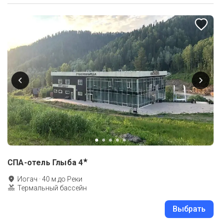
★
СПА-отель Глыба
4
Иогач
·
40
м до
Реки
Термальный бассейн
Выбрать