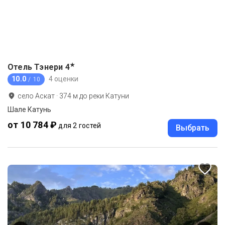
★
Отель Тэнери
4
10.0
4 оценки
/ 10
село Аскат
·
374
м до
реки Катуни
Шале Катунь
от 10 784 ₽
для 2 гостей
Выбрать