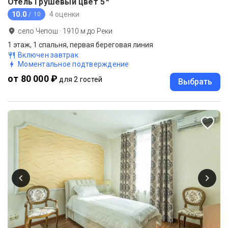
Отель Грушевый цвет
5
10.0
4 оценки
/ 10
село Чепош
·
1910
м до
Реки
1 этаж, 1 спальня, первая береговая линия
Включен завтрак
Моментальное подтверждение
от 80 000 ₽
для 2 гостей
Выбрать