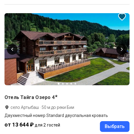
★
Отель Тайга Озеро
4
село Артыбаш
·
50
м до
реки Бии
Двухместный номер Standard двуспальная кровать
от 13 644 ₽
для 2 гостей
Выбрать