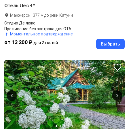
★
Отель Лес
4
Манжерок
·
377
м до
реки Катуни
Студио Де люкс
Проживание без завтрака для ОТА
Моментальное подтверждение
от 13 200 ₽
для 2 гостей
Выбрать