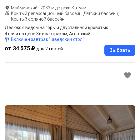
Майминский
·
2032
м до
реки Катуни
Крытый релаксационный бассейн, Детский бассейн,
Крытый соляной бассейн
Делюкс с видом на горы и двуспальной кроватью
4 ночи по цене 3х с завтраком, Агентский
Включен завтрак "шведский стол"
от 34 575 ₽
для 2 гостей
Выбрать