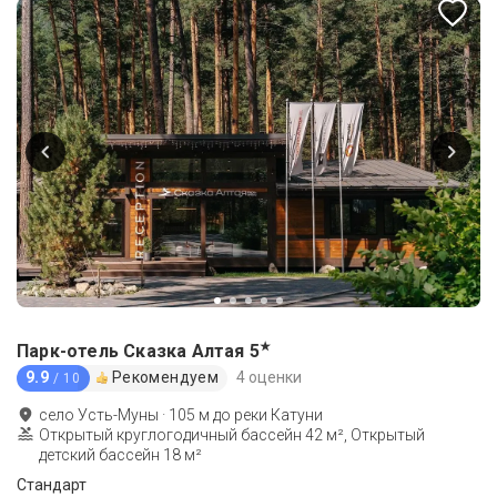
★
Парк-отель Сказка Алтая
5
9.9
Рекомендуем
4 оценки
/ 10
село Усть-Муны
·
105
м до
реки Катуни
Открытый круглогодичный бассейн 42 м², Открытый
детский бассейн 18 м²
Стандарт