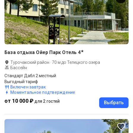
★
База отдыха Ойер Парк Отель
4
Турочакский район
·
70
м до
Телецкого озера
Бассейн
Стандарт Дабл 2 местный
Выгодный тариф
Включен завтрак
Моментальное подтверждение
от 10 000 ₽
для 2 гостей
Выбрать