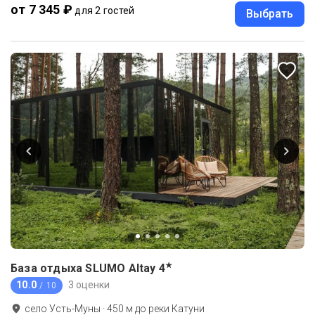
от 7 345 ₽
для 2 гостей
Выбрать
★
База отдыха SLUMO Altay
4
10.0
3 оценки
/ 10
село Усть-Муны
·
450
м до
реки Катуни