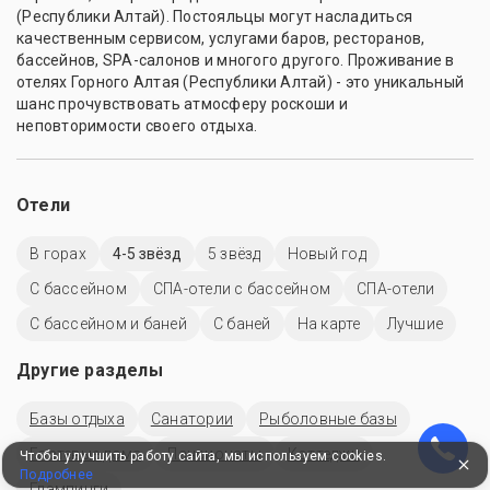
(Республики Алтай). Постояльцы могут насладиться
качественным сервисом, услугами баров, ресторанов,
бассейнов, SPA-салонов и многого другого. Проживание в
отелях Горного Алтая (Республики Алтай) - это уникальный
шанс прочувствовать атмосферу роскоши и
неповторимости своего отдыха.
Отели
В горах
4-5 звёзд
5 звёзд
Новый год
C бассейном
СПА-отели с бассейном
СПА-отели
С бассейном и баней
С баней
На карте
Лучшие
Другие разделы
Базы отдыха
Санатории
Рыболовные базы
Гостевые дома
Пансионаты
Коттеджи
Чтобы улучшить работу сайта, мы используем cookies.
Подробнее
Глэмпинги