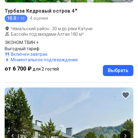
★
Турбаза Кедровый остров
4
10.0
4 оценки
/ 10
Чемальский район
·
30
м до
реки Катуни
Бассейн под звездами Алтая 180 м²
ЭКОНОМ ТВИН +
Выгодный тариф
Включен завтрак
Моментальное подтверждение
от 6 700 ₽
для 2 гостей
Выбрать