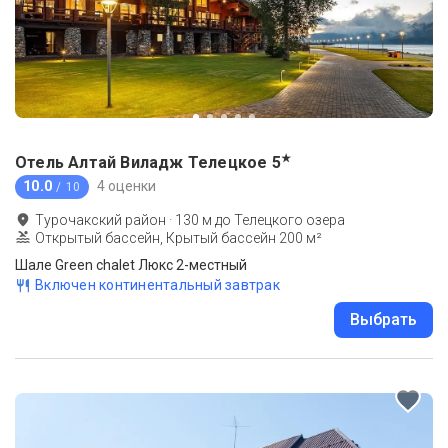
★
Отель Алтай Виладж Телецкое
5
10.0
4 оценки
/ 10
Турочакский район
·
130
м до
Телецкого озера
Открытый бассейн, Крытый бассейн 200 м²
Шале Green chalet Люкс 2-местный
Включен континентальный завтрак
Выбрать