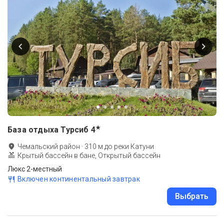
★
База отдыха Турсиб
4
Чемальский район
·
310
м до
реки Катуни
Крытый бассейн в бане, Открытый бассейн
Люкс 2-местный
Включен континентальный завтрак
Выбрать