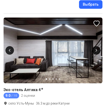
Выбрать
★
Эко-отель Алтика
4
9.0
2 оценки
/ 10
село Усть-Муны
·
36.3
м до
реки Катуни