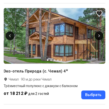
★
Эко-отель Природа (с. Чемал)
4
Чемал
·
90
м до
реки Чемал
Трёхместный полулюкс с джакузи с балконом
от 18 212 ₽
для 2 гостей
Выбрать