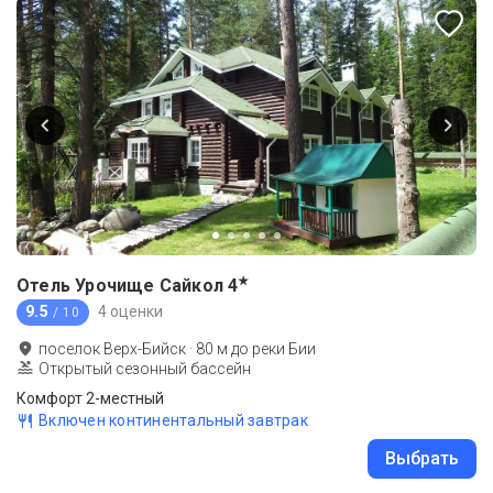
★
Отель Урочище Сайкол
4
9.5
4 оценки
/ 10
поселок Верх-Бийск
·
80
м до
реки Бии
Открытый сезонный бассейн
Комфорт 2-местный
Включен континентальный завтрак
Выбрать