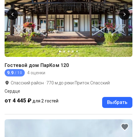
Гостевой дом ПарКом 120
9.9
4 оценки
/ 10
Спасский район
·
770
м до
реки Приток Спасский
Сердце
от 4 445 ₽
для 2 гостей
Выбрать